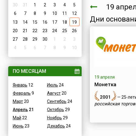
30
31
1
2
3
4
5
19 апре
6
7
8
9
10
11
12
Дни основан
13
14
15
16
17
18
19
20
21
22
23
24
25
26
27
28
29
30
1
2
3
4
5
6
7
8
9
10
ПО МЕСЯЦАМ
19 апреля
Монетка
Январь
12
Июль
24
Февраль
9
Август
20
2001
— 25-лет
Март
20
Сентябрь
24
российская торгов
Апрель
21
Октябрь
29
Май
22
Ноябрь
29
Июнь
23
Декабрь
24