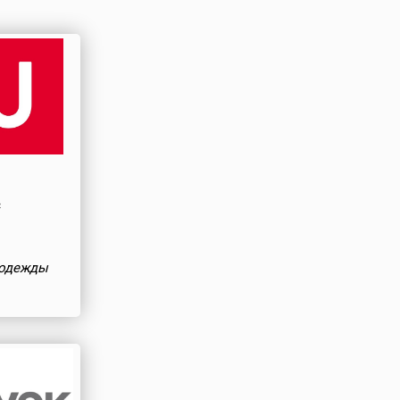
с
 одежды