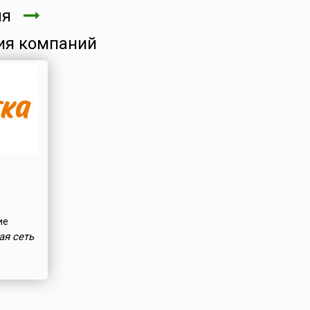
ля
ия компаний
ие
ая сеть