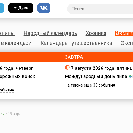
енины
Народный календарь
Хроника
Компа
е календари
Календарь путешественника
Эксп
ЗАВТРА
6 года, четверг
7 августа 2026 года, пятниц
орожных войск
Международный день пива
...а также еще 33 события
 события
нии
/
19 апреля