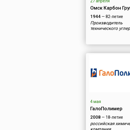
27 апреля
Омск Карбон Гру
1944
— 82-летие
Производитель
технического угле
4 мая
ГалоПолимер
2008
— 18-летие
российская химич
компания