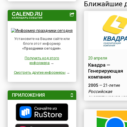
Ближайшие д
Установите на Вашем сайте или
блоге этот информер
«Праздники сегодня»
.
Получить код этого
20 апреля
информера
→
Квадра —
Генерирующая
Смотреть другие информеры
→
компания
2005
— 21-летие
Российская
ПРИЛОЖЕНИЯ
энергетическая к