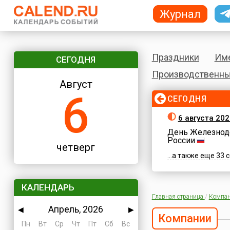
Журнал
Праздники
Им
СЕГОДНЯ
Производственны
Август
6
СЕГОДНЯ
6 августа 202
День Железнод
России
четверг
...а также еще 33
КАЛЕНДАРЬ
Главная страница
/
Компа
Апрель, 2026
◀
▶
Компании
Пн
Вт
Ср
Чт
Пт
Сб
Вс