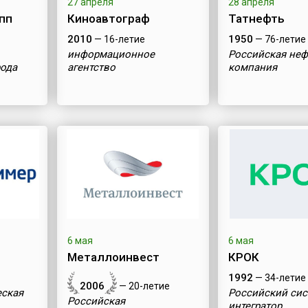
27 апреля
28 апреля
пп
Киноавтограф
Татнефть
2010
1950
— 16-летие
— 76-летие
информационное
Российская неф
рода
агентство
компания
6 мая
6 мая
Металлоинвест
КРОК
1992
— 34-летие
2006
— 20-летие
еская
Российский си
Российская
интегратор