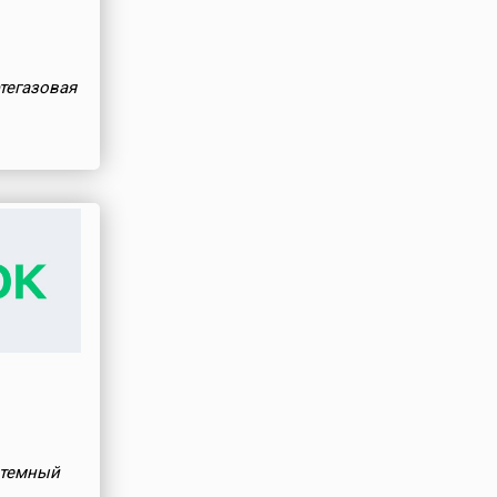
тегазовая
стемный