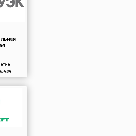
ольная
ая
летие
льная