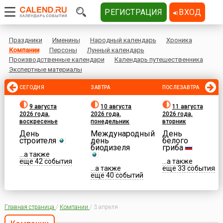
РЕГИСТРАЦИЯ
ВХОД
Праздники
Именины
Народный календарь
Хроника
Компании
Персоны
Лунный календарь
Производственные календари
Календарь путешественника
Экспертные материалы
СЕГОДНЯ
ЗАВТРА
ПОСЛЕЗАВТРА
9 августа
10 августа
11 августа
2026 года,
2026 года,
2026 года,
воскресенье
понедельник
вторник
День
Международный
День
строителя
день
белого
биодизеля
гриба
...а также
еще 42 события
...а также
...а также
еще 33 события
еще 40 событий
Главная страница
/
Компании
/
3 апреля