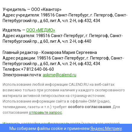
Учредитель — ООО «Квантор»
Адрес учредителя: 198516 Санкт-Петербург, г. Петергоф, Санкт-
Петербургский пр., д.60, лит.А, ч.п. 2-Н, оф.432, 434
Издатель —
ООО «МЕДИО»
Адрес издателя: 198516 Санкт-Петербург, г. Петергоф, Санкт-
Петербургский пр., д.60, лит.А, ч.п. 2-Н, оф.440
Главный редактор - Комарова Мария Сергеевна
Адрес редакции:
198516
Санкт-Петербург, г. Петергоф
,
Санкт-
Петербургский пр., д.60, лит.А, ч.п. 2-Н, оф.432, 434
Телефон:
+7 812 640-06-60
Электронная почта:
askme@calend.ru
Использование любой информации CALEND.RU на веб-сайтах
возможно только при условии наличия у каждого скопированного
материала активной гиперссылки на страницу-источник.
Использование информации сайта в оффлайн-СМИ (радио,
телевидение, газеты и т.п.) требует
особого согласования
. Для
согласования
отправьте запрос
.
Изменить настройки конфиденциальности
(только для жителей
Мы собираем файлы cookie и применяем
Яндекс.Метрику
.
EEA).