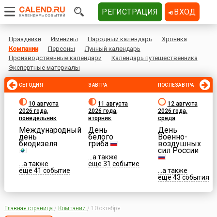
РЕГИСТРАЦИЯ
ВХОД
Праздники
Именины
Народный календарь
Хроника
Компании
Персоны
Лунный календарь
Производственные календари
Календарь путешественника
Экспертные материалы
СЕГОДНЯ
ЗАВТРА
ПОСЛЕЗАВТРА
10 августа
11 августа
12 августа
2026 года,
2026 года,
2026 года,
понедельник
вторник
среда
Международный
День
День
день
белого
Военно-
биодизеля
гриба
воздушных
сил России
...а также
...а также
еще 31 событие
еще 41 событие
...а также
еще 43 события
Главная страница
/
Компании
/
10 октября