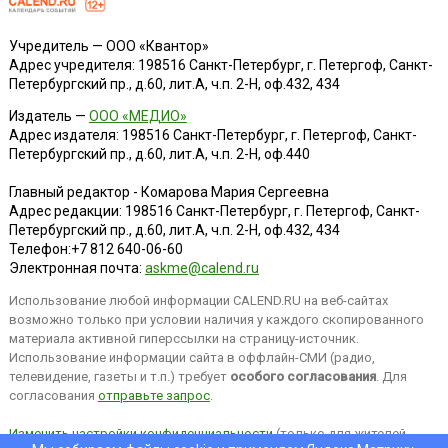
Учредитель — ООО «Квантор»
Адрес учредителя: 198516 Санкт-Петербург, г. Петергоф, Санкт-
Петербургский пр., д.60, лит.А, ч.п. 2-Н, оф.432, 434
Издатель —
ООО «МЕДИО»
Адрес издателя: 198516 Санкт-Петербург, г. Петергоф, Санкт-
Петербургский пр., д.60, лит.А, ч.п. 2-Н, оф.440
Главный редактор - Комарова Мария Сергеевна
Адрес редакции:
198516
Санкт-Петербург, г. Петергоф
,
Санкт-
Петербургский пр., д.60, лит.А, ч.п. 2-Н, оф.432, 434
Телефон:
+7 812 640-06-60
Электронная почта:
askme@calend.ru
Использование любой информации CALEND.RU на веб-сайтах
возможно только при условии наличия у каждого скопированного
материала активной гиперссылки на страницу-источник.
Использование информации сайта в оффлайн-СМИ (радио,
телевидение, газеты и т.п.) требует
особого согласования
. Для
согласования
отправьте запрос
.
Изменить настройки конфиденциальности
(только для жителей