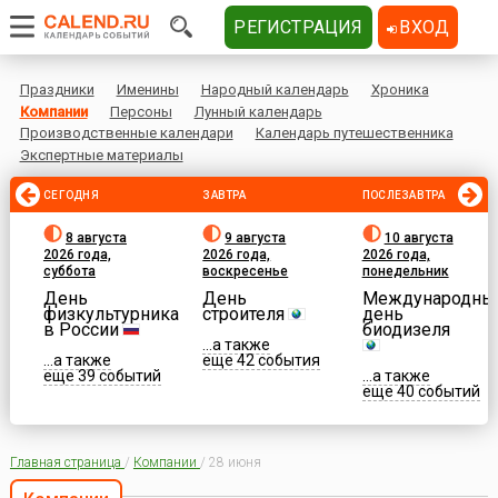
РЕГИСТРАЦИЯ
ВХОД
Праздники
Именины
Народный календарь
Хроника
Компании
Персоны
Лунный календарь
Производственные календари
Календарь путешественника
Экспертные материалы
СЕГОДНЯ
ЗАВТРА
ПОСЛЕЗАВТРА
8 августа
9 августа
10 августа
2026 года,
2026 года,
2026 года,
суббота
воскресенье
понедельник
День
День
Международны
физкультурника
строителя
день
в России
биодизеля
...а также
...а также
еще 42 события
еще 39 событий
...а также
еще 40 событий
Главная страница
/
Компании
/
28 июня