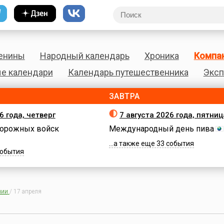
енины
Народный календарь
Хроника
Компа
е календари
Календарь путешественника
Эксп
ЗАВТРА
6 года, четверг
7 августа 2026 года, пятниц
орожных войск
Международный день пива
...а также еще 33 события
 события
нии
/
17 апреля