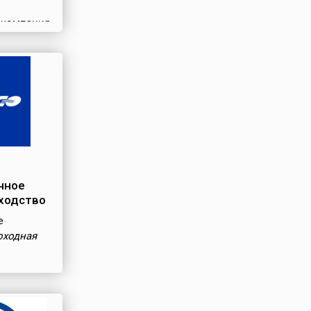
 компания
чное
ходство
е
оходная