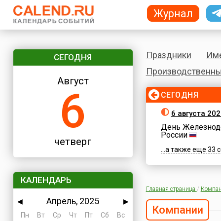
Журнал
Праздники
Им
СЕГОДНЯ
Производственны
Август
6
СЕГОДНЯ
6 августа 202
День Железнод
России
четверг
...а также еще 33
КАЛЕНДАРЬ
Главная страница
/
Компа
Апрель, 2025
◀
▶
Компании
Пн
Вт
Ср
Чт
Пт
Сб
Вс