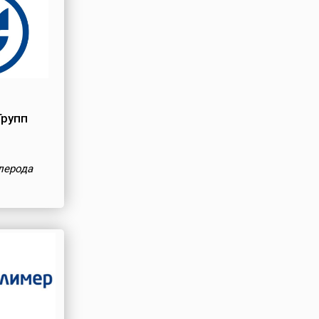
Групп
глерода