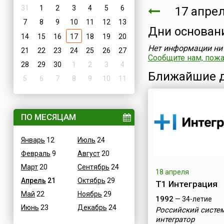
31
1
2
3
4
5
6
17 апре
7
8
9
10
11
12
13
Дни основан
14
15
16
17
18
19
20
Нет информации ни 
21
22
23
24
25
26
27
Сообщите нам, пожал
28
29
30
1
2
3
4
Ближайшие д
5
6
7
8
9
10
11
ПО МЕСЯЦАМ
Январь
12
Июль
24
Февраль
9
Август
20
Март
20
Сентябрь
24
18 апреля
Апрель
21
Октябрь
29
Т1 Интеграция
Май
22
Ноябрь
29
1992
— 34-летие
Июнь
23
Декабрь
24
Российский систе
интегратор