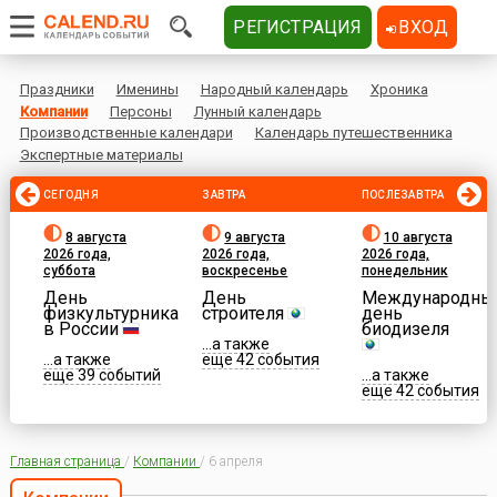
РЕГИСТРАЦИЯ
ВХОД
Праздники
Именины
Народный календарь
Хроника
Компании
Персоны
Лунный календарь
Производственные календари
Календарь путешественника
Экспертные материалы
СЕГОДНЯ
ЗАВТРА
ПОСЛЕЗАВТРА
8 августа
9 августа
10 августа
2026 года,
2026 года,
2026 года,
суббота
воскресенье
понедельник
День
День
Международны
физкультурника
строителя
день
в России
биодизеля
...а также
...а также
еще 42 события
еще 39 событий
...а также
еще 42 события
Главная страница
/
Компании
/
6 апреля