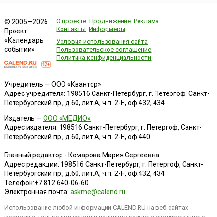
О проекте
Продвижение
Реклама
© 2005—2026
Контакты
Информеры
Проект
«Календарь
Условия использования сайта
событий»
Пользовательское соглашение
Политика конфиденциальности
Учредитель — ООО «Квантор»
Адрес учредителя: 198516 Санкт-Петербург, г. Петергоф, Санкт-
Петербургский пр., д.60, лит.А, ч.п. 2-Н, оф.432, 434
Издатель —
ООО «МЕДИО»
Адрес издателя: 198516 Санкт-Петербург, г. Петергоф, Санкт-
Петербургский пр., д.60, лит.А, ч.п. 2-Н, оф.440
Главный редактор - Комарова Мария Сергеевна
Адрес редакции:
198516
Санкт-Петербург, г. Петергоф
,
Санкт-
Петербургский пр., д.60, лит.А, ч.п. 2-Н, оф.432, 434
Телефон:
+7 812 640-06-60
Электронная почта:
askme@calend.ru
Использование любой информации CALEND.RU на веб-сайтах
возможно только при условии наличия у каждого скопированного