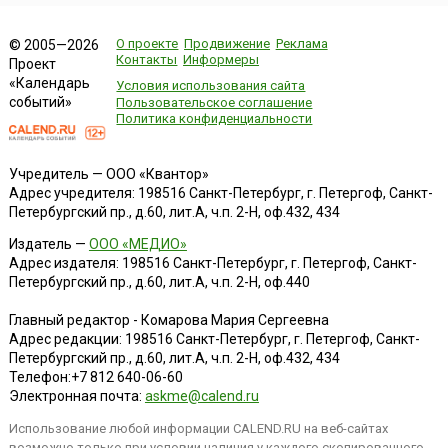
О проекте
Продвижение
Реклама
© 2005—2026
Контакты
Информеры
Проект
«Календарь
Условия использования сайта
событий»
Пользовательское соглашение
Политика конфиденциальности
Учредитель — ООО «Квантор»
Адрес учредителя: 198516 Санкт-Петербург, г. Петергоф, Санкт-
Петербургский пр., д.60, лит.А, ч.п. 2-Н, оф.432, 434
Издатель —
ООО «МЕДИО»
Адрес издателя: 198516 Санкт-Петербург, г. Петергоф, Санкт-
Петербургский пр., д.60, лит.А, ч.п. 2-Н, оф.440
Главный редактор - Комарова Мария Сергеевна
Адрес редакции:
198516
Санкт-Петербург, г. Петергоф
,
Санкт-
Петербургский пр., д.60, лит.А, ч.п. 2-Н, оф.432, 434
Телефон:
+7 812 640-06-60
Электронная почта:
askme@calend.ru
Использование любой информации CALEND.RU на веб-сайтах
возможно только при условии наличия у каждого скопированного