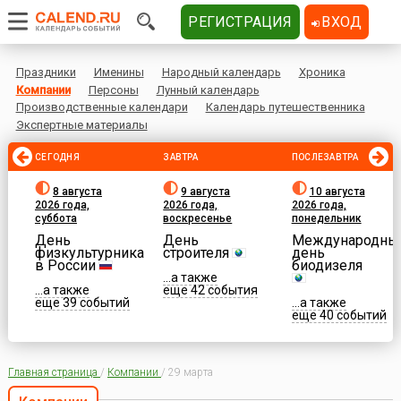
РЕГИСТРАЦИЯ
ВХОД
Праздники
Именины
Народный календарь
Хроника
Компании
Персоны
Лунный календарь
Производственные календари
Календарь путешественника
Экспертные материалы
СЕГОДНЯ
ЗАВТРА
ПОСЛЕЗАВТРА
8 августа
9 августа
10 августа
2026 года,
2026 года,
2026 года,
суббота
воскресенье
понедельник
День
День
Международны
физкультурника
строителя
день
в России
биодизеля
...а также
...а также
еще 42 события
еще 39 событий
...а также
еще 40 событий
Главная страница
/
Компании
/
29 марта