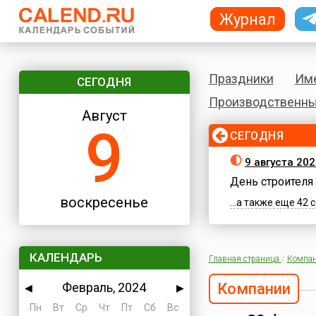
Журнал
Праздники
Им
СЕГОДНЯ
Производственны
Август
9
СЕГОДНЯ
9 августа 20
День строителя
воскресенье
...а также еще 42
КАЛЕНДАРЬ
Главная страница
/
Компа
Февраль, 2024
Компании
◀
▶
Пн
Вт
Ср
Чт
Пт
Сб
Вс