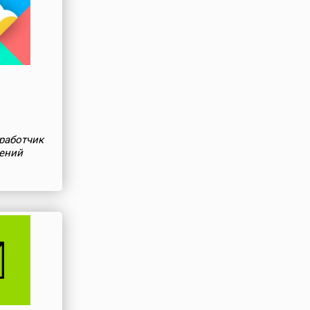
работчик
шений