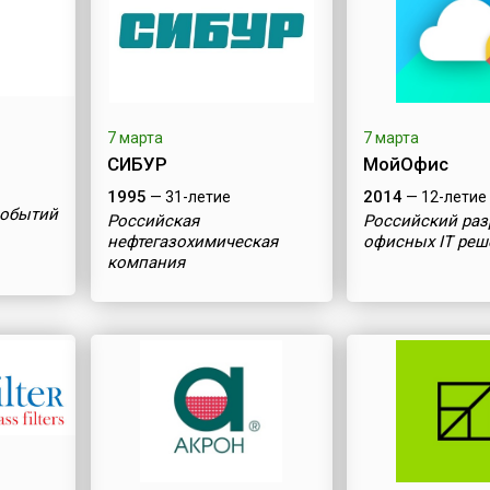
7 марта
7 марта
СИБУР
МойОфис
1995
2014
— 31-летие
— 12-летие
событий
Российская
Российский раз
нефтегазохимическая
офисных IT ре
компания