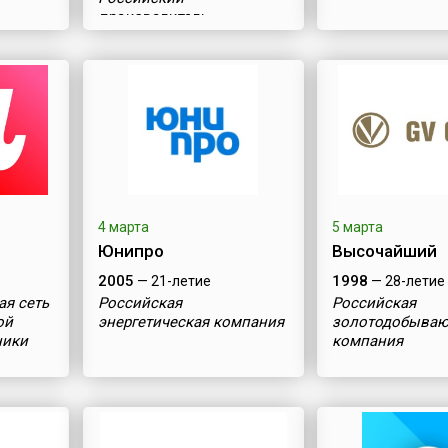
производитель
бриллиантов
4 марта
5 марта
Юнипро
Высочайший
2005
1998
— 21-летие
— 28-летие
ая сеть
Российская
Российская
ой
энергетическая компания
золотодобыва
ники
компания