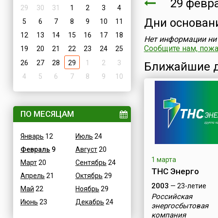
29 февр
29
30
31
1
2
3
4
Дни основан
5
6
7
8
9
10
11
12
13
14
15
16
17
18
Нет информации ни 
Сообщите нам, пожал
19
20
21
22
23
24
25
26
27
28
29
1
2
3
Ближайшие д
4
5
6
7
8
9
10
ПО МЕСЯЦАМ
Январь
12
Июль
24
Февраль
9
Август
20
1 марта
Март
20
Сентябрь
24
ТНС Энерго
Апрель
21
Октябрь
29
2003
— 23-летие
Май
22
Ноябрь
29
Российская
Июнь
23
Декабрь
24
энергосбытовая
компания