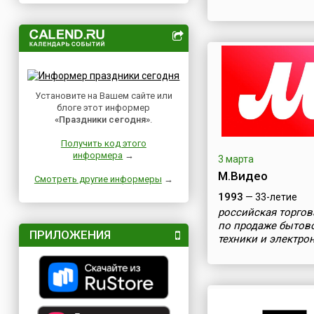
Установите на Вашем сайте или
блоге этот информер
«Праздники сегодня»
.
Получить код этого
информера
→
3 марта
М.Видео
Смотреть другие информеры
→
1993
— 33-летие
российская торгов
по продаже бытов
ПРИЛОЖЕНИЯ
техники и электро