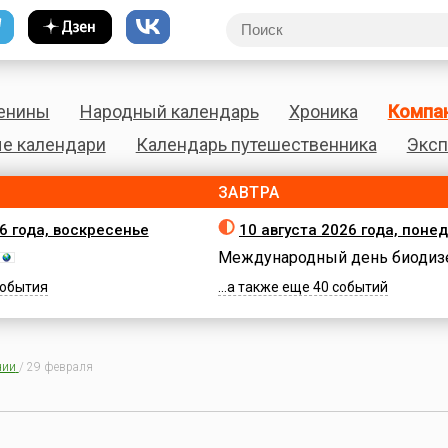
енины
Народный календарь
Хроника
Компа
е календари
Календарь путешественника
Эксп
ЗАВТРА
26 года, воскресенье
10 августа 2026 года, поне
Международный день биодиз
 события
...а также еще 40 событий
нии
/
29 февраля