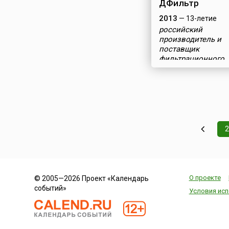
ДФильтр
2013
— 13-летие
российский
производитель и
поставщик
фильтрационного
оборудования и
расходных матери
О проекте
© 2005—2026 Проект «Календарь
событий»
Условия исп