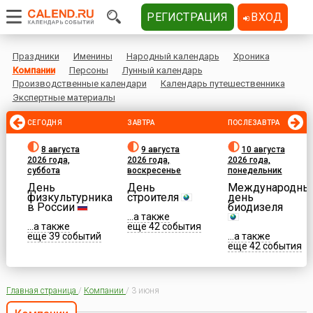
РЕГИСТРАЦИЯ
ВХОД
Праздники
Именины
Народный календарь
Хроника
Компании
Персоны
Лунный календарь
Производственные календари
Календарь путешественника
Экспертные материалы
СЕГОДНЯ
ЗАВТРА
ПОСЛЕЗАВТРА
8 августа
9 августа
10 августа
2026 года,
2026 года,
2026 года,
суббота
воскресенье
понедельник
День
День
Международны
физкультурника
строителя
день
в России
биодизеля
...а также
...а также
еще 42 события
еще 39 событий
...а также
еще 42 события
Главная страница
/
Компании
/
3 июня