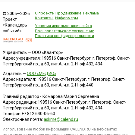
О проекте
Продвижение
Реклама
© 2005—2026
Контакты
Информеры
Проект
«Календарь
Условия использования сайта
событий»
Пользовательское соглашение
Политика конфиденциальности
Учредитель — ООО «Квантор»
Адрес учредителя: 198516 Санкт-Петербург, г. Петергоф, Санкт-
Петербургский пр., д.60, лит.А, ч.п. 2-Н, оф.432, 434
Издатель —
ООО «МЕДИО»
Адрес издателя: 198516 Санкт-Петербург, г. Петергоф, Санкт-
Петербургский пр., д.60, лит.А, ч.п. 2-Н, оф.440
Главный редактор - Комарова Мария Сергеевна
Адрес редакции:
198516
Санкт-Петербург, г. Петергоф
,
Санкт-
Петербургский пр., д.60, лит.А, ч.п. 2-Н, оф.432, 434
Телефон:
+7 812 640-06-60
Электронная почта:
askme@calend.ru
Использование любой информации CALEND.RU на веб-сайтах
возможно только при условии наличия у каждого скопированного