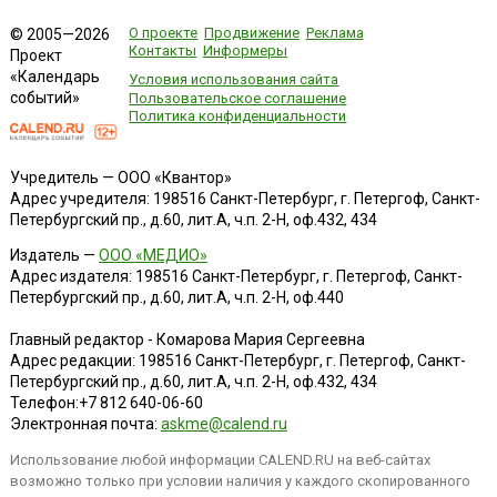
О проекте
Продвижение
Реклама
© 2005—2026
Контакты
Информеры
Проект
«Календарь
Условия использования сайта
событий»
Пользовательское соглашение
Политика конфиденциальности
Учредитель — ООО «Квантор»
Адрес учредителя: 198516 Санкт-Петербург, г. Петергоф, Санкт-
Петербургский пр., д.60, лит.А, ч.п. 2-Н, оф.432, 434
Издатель —
ООО «МЕДИО»
Адрес издателя: 198516 Санкт-Петербург, г. Петергоф, Санкт-
Петербургский пр., д.60, лит.А, ч.п. 2-Н, оф.440
Главный редактор - Комарова Мария Сергеевна
Адрес редакции:
198516
Санкт-Петербург, г. Петергоф
,
Санкт-
Петербургский пр., д.60, лит.А, ч.п. 2-Н, оф.432, 434
Телефон:
+7 812 640-06-60
Электронная почта:
askme@calend.ru
Использование любой информации CALEND.RU на веб-сайтах
возможно только при условии наличия у каждого скопированного