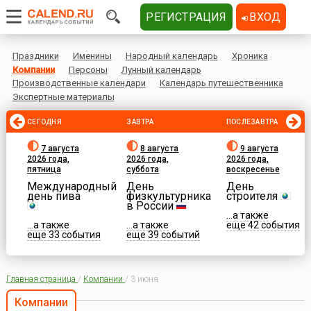
РЕГИСТРАЦИЯ
ВХОД
Праздники
Именины
Народный календарь
Хроника
Компании
Персоны
Лунный календарь
Производственные календари
Календарь путешественника
Экспертные материалы
СЕГОДНЯ
ЗАВТРА
ПОСЛЕЗАВТРА
7 августа
8 августа
9 августа
2026 года,
2026 года,
2026 года,
пятница
суббота
воскресенье
Международный
День
День
день пива
физкультурника
строителя
в России
...а также
...а также
...а также
еще 42 события
еще 33 события
еще 39 событий
Главная страница
/
Компании
/
3 июня
Компании