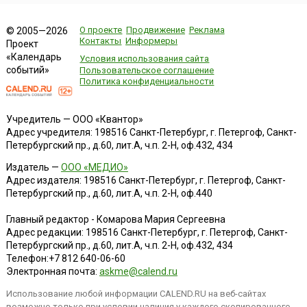
О проекте
Продвижение
Реклама
© 2005—2026
Контакты
Информеры
Проект
«Календарь
Условия использования сайта
событий»
Пользовательское соглашение
Политика конфиденциальности
Учредитель — ООО «Квантор»
Адрес учредителя: 198516 Санкт-Петербург, г. Петергоф, Санкт-
Петербургский пр., д.60, лит.А, ч.п. 2-Н, оф.432, 434
Издатель —
ООО «МЕДИО»
Адрес издателя: 198516 Санкт-Петербург, г. Петергоф, Санкт-
Петербургский пр., д.60, лит.А, ч.п. 2-Н, оф.440
Главный редактор - Комарова Мария Сергеевна
Адрес редакции:
198516
Санкт-Петербург, г. Петергоф
,
Санкт-
Петербургский пр., д.60, лит.А, ч.п. 2-Н, оф.432, 434
Телефон:
+7 812 640-06-60
Электронная почта:
askme@calend.ru
Использование любой информации CALEND.RU на веб-сайтах
возможно только при условии наличия у каждого скопированного