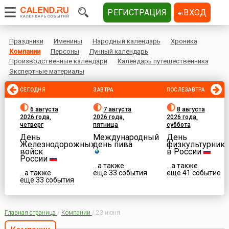
РЕГИСТРАЦИЯ
ВХОД
Праздники
Именины
Народный календарь
Хроника
Компании
Персоны
Лунный календарь
Производственные календари
Календарь путешественника
Экспертные материалы
СЕГОДНЯ
ЗАВТРА
ПОСЛЕЗАВТРА
6 августа
7 августа
8 августа
2026 года,
2026 года,
2026 года,
четверг
пятница
суббота
День
Международный
День
Железнодорожных
день пива
физкультурника
войск
в России
России
...а также
...а также
...а также
еще 33 события
еще 41 событие
еще 33 события
Главная страница
/
Компании
/
23 июня