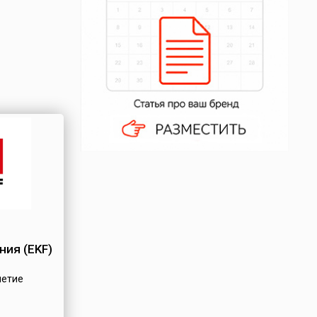
ия (EKF)
летие