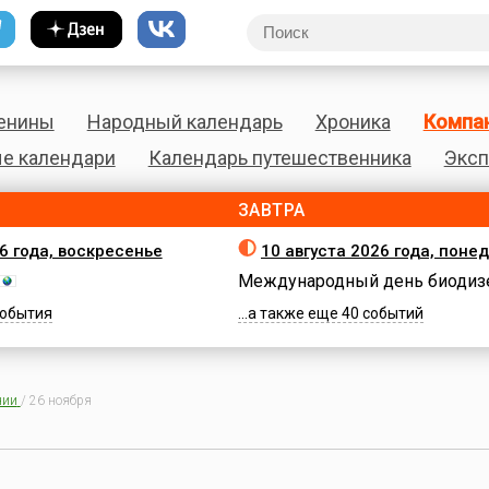
енины
Народный календарь
Хроника
Компа
е календари
Календарь путешественника
Эксп
ЗАВТРА
26 года, воскресенье
10 августа 2026 года, поне
Международный день биодиз
 события
...а также еще 40 событий
нии
/
26 ноября