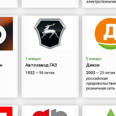
электротехниче
оборудования
1 января
5 января
н
Автозавод ГАЗ
Дикси
1932
2003
— 94-летие
— 23-летие
российская
продовольстве
розничная сеть