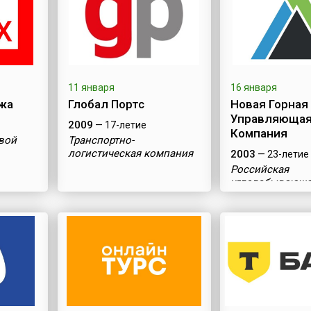
11 января
16 января
жа
Глобал Портс
Новая Горная
Управляюща
2009
— 17-летие
Компания
вой
Транспортно-
логистическая компания
2003
— 23-летие
Российская
угледобывающ
компания