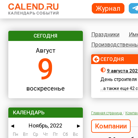
Журнал
Праздники
Им
СЕГОДНЯ
Производственны
Август
9
СЕГОДНЯ
9 августа 20
День строителя
воскресенье
...а также еще 42
КАЛЕНДАРЬ
Главная страница
/
Компа
Ноябрь, 2022
Компании
◀
▶
Пн
Вт
Ср
Чт
Пт
Сб
Вс