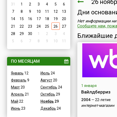
26 нояб
31
1
2
3
4
5
6
Дни основан
7
8
9
10
11
12
13
14
15
16
17
18
19
20
Нет информации ни 
Сообщите нам, пожал
21
22
23
24
25
26
27
28
29
30
1
2
3
4
Ближайшие д
5
6
7
8
9
10
11
ПО МЕСЯЦАМ
Январь
12
Июль
24
Февраль
9
Август
20
1 января
Март
20
Сентябрь
24
Вайлдберриз
Апрель
21
Октябрь
29
2004
— 22-летие
Май
22
Ноябрь
29
интернет-магазин
Июнь
23
Декабрь
24