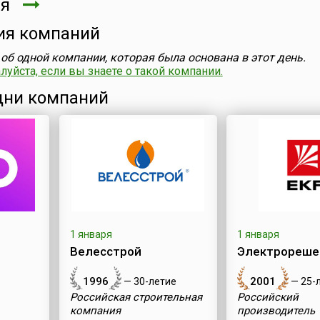
ря
ия компаний
об одной компании, которая была основана в этот день.
уйста, если вы знаете о такой компании.
ни компаний
1 января
1 января
Велесстрой
Электрорешен
1996
2001
— 30-летие
— 25-
Российская строительная
Российский
компания
производитель