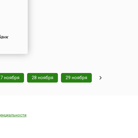
банк
27 ноября
28 ноября
29 ноября
енциальности