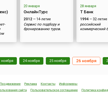
20 января
28 января
екс)
ОнлайнТурс
Т Банк
2012
1994
— 14-летие
— 32-летие
ет-
Сервис по подбору и
российский
я
бронированию туров.
коммерческий 
ом
26 ноября
3 ноября
24 ноября
25 ноября
Продвижение
Реклама
Контакты
Информеры
ользования сайта
Пользовательское соглашение
Политика конфид