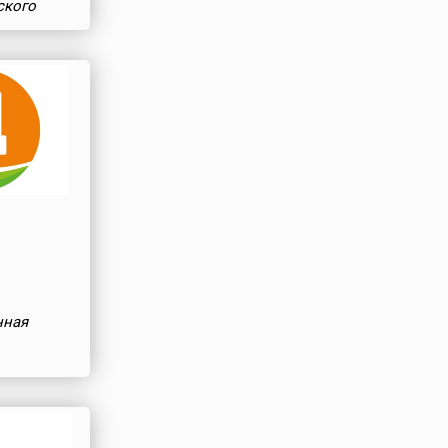
ского
нная