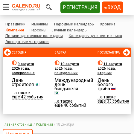
РЕГИСТРАЦИЯ
ВХОД
Праздники
Именины
Народный календарь
Хроника
Компании
Персоны
Лунный календарь
Производственные календари
Календарь путешественника
Экспертные материалы
СЕГОДНЯ
ЗАВТРА
ПОСЛЕЗАВТРА
9 августа
10 августа
11 августа
2026 года,
2026 года,
2026 года,
воскресенье
понедельник
вторник
День
Международный
День
строителя
день
белого
биодизеля
гриба
...а также
еще 42 события
...а также
...а также
еще 33 события
еще 40 событий
Главная страница
/
Компании
/
18 декабря