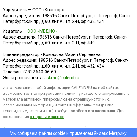
Учредитель — ООО «Квантор»
Адрес учредителя: 198516 Санкт-Петербург, г. Петергоф, Санкт-
Петербургский пр., д.60, лит.А, ч.п. 2-Н, оф.432, 434
Издатель —
ООО «МЕДИО»
Адрес издателя: 198516 Санкт-Петербург, г. Петергоф, Санкт-
Петербургский пр., д.60, лит.А, ч.п. 2-Н, оф.440
Главный редактор - Комарова Мария Сергеевна
Адрес редакции:
198516
Санкт-Петербург, г. Петергоф
,
Санкт-
Петербургский пр., д.60, лит.А, ч.п. 2-Н, оф.432, 434
Телефон:
+7 812 640-06-60
Электронная почта:
askme@calend.ru
Использование любой информации CALEND.RU на веб-сайтах
возможно только при условии наличия у каждого скопированного
материала активной гиперссылки на страницу-источник.
Использование информации сайта в оффлайн-СМИ (радио,
телевидение, газеты и т.п.) требует
особого согласования
. Для
согласования
отправьте запрос
.
Изменить настройки конфиденциальности
(только для жителей
Мы собираем файлы cookie и применяем
Яндекс.Метрику
.
EEA).