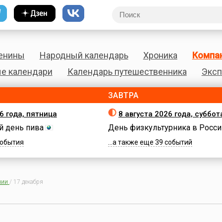
енины
Народный календарь
Хроника
Компа
е календари
Календарь путешественника
Эксп
ЗАВТРА
6 года, пятница
8 августа 2026 года, суббот
 день пива
День физкультурника в Росси
 события
...а также еще 39 событий
нии
/
17 декабря