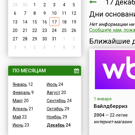
17 дека
29
30
1
2
3
4
5
Дни основан
6
7
8
9
10
11
12
13
14
15
16
17
18
19
Нет информации ни 
Сообщите нам, пожал
20
21
22
23
24
25
26
27
28
29
30
31
1
2
Ближайшие д
3
4
5
6
7
8
9
ПО МЕСЯЦАМ
Январь
12
Июль
24
Февраль
9
Август
20
1 января
Март
20
Сентябрь
24
Вайлдберриз
Апрель
21
Октябрь
29
2004
— 22-летие
Май
22
Ноябрь
29
интернет-магазин
Июнь
23
Декабрь
24