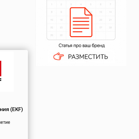
ия (EKF)
летие