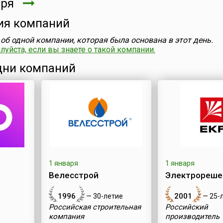
бря
ия компаний
об одной компании, которая была основана в этот день.
уйста, если вы знаете о такой компании.
ни компаний
1 января
1 января
Велесстрой
Электрорешен
1996
2001
— 30-летие
— 25-
Российская строительная
Российский
компания
производитель