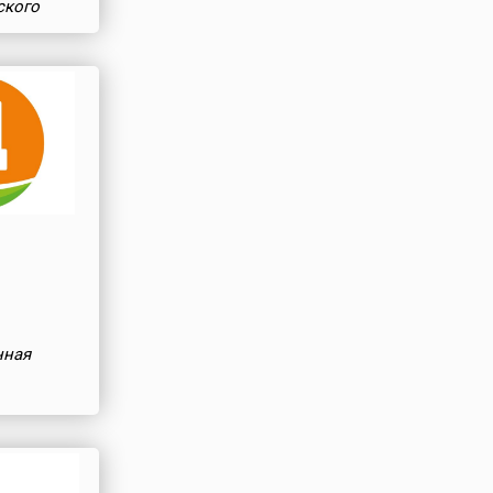
ского
нная