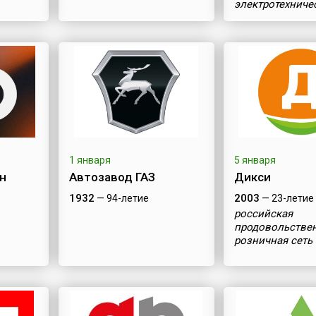
электротехниче
оборудования
1 января
5 января
н
Автозавод ГАЗ
Дикси
1932
2003
— 94-летие
— 23-летие
российская
продовольстве
розничная сеть