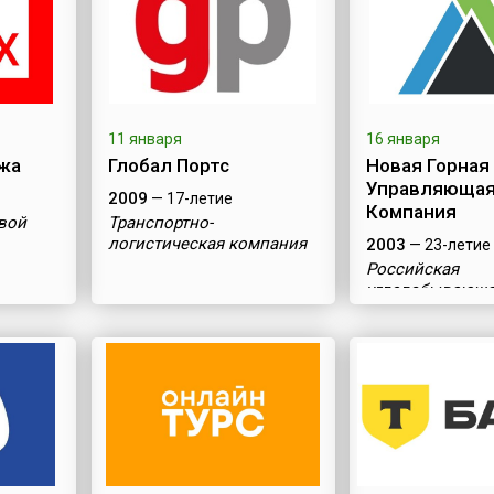
11 января
16 января
жа
Глобал Портс
Новая Горная
Управляюща
2009
— 17-летие
Компания
вой
Транспортно-
логистическая компания
2003
— 23-летие
Российская
угледобывающ
компания