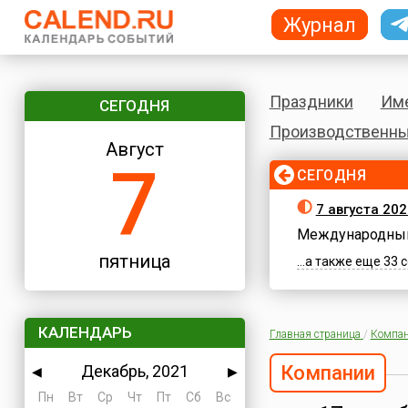
Журнал
Праздники
Им
СЕГОДНЯ
Производственны
Август
7
СЕГОДНЯ
7 августа 202
Международный
пятница
...а также еще 33
КАЛЕНДАРЬ
Главная страница
/
Компа
Декабрь, 2021
Компании
◀
▶
Пн
Вт
Ср
Чт
Пт
Сб
Вс