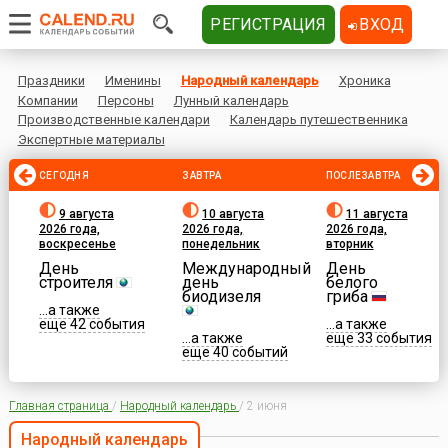
РЕГИСТРАЦИЯ
ВХОД
Праздники
Именины
Народный календарь
Хроника
Компании
Персоны
Лунный календарь
Производственные календари
Календарь путешественника
Экспертные материалы
СЕГОДНЯ
ЗАВТРА
ПОСЛЕЗАВТРА
9 августа
10 августа
11 августа
2026 года,
2026 года,
2026 года,
воскресенье
понедельник
вторник
День
Международный
День
строителя
день
белого
биодизеля
гриба
...а также
еще 42 события
...а также
...а также
еще 33 события
еще 40 событий
Главная страница
/
Народный календарь
/
2 июня
Народный календарь