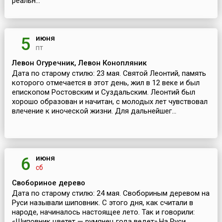
реальн...
июня
5
пт
Левон Огуречник, Левон Конопляник
Дата по старому стилю: 23 мая. Святой Леонтий, память
которого отмечается в этот день, жил в 12 веке и был
епископом Ростовским и Суздальским. Леонтий был
хорошо образован и начитан, с молодых лет чувствовал
влечение к иноческой жизни. Для дальнейшег...
июня
6
сб
Свобориное дерево
Дата по старому стилю: 24 мая. Свобориным деревом на
Руси называли шиповник. С этого дня, как считали в
народе, начиналось настоящее лето. Так и говорили:
«Шиповник цветет — румянец года ведет».На Руси