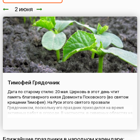
2 июня
Тимофей Грядочник
Дата по старому стилю: 20 мая. Церковь в этот день чтит
память благоверного князя Довмонта Псковского (во святом
крещении Тимофея). На Руси этого святого прозвали
Грядочником, поскольку его праздник приходился на время
активных работ в огороде. В частности, в северных областях на
Тимофея начинали сажать огурцы. «Пришел Тимофей — сей
огурцы скорей», — говорили в народе.Интересно, что эту ра...
Ближайшие праздники в народном календаре: