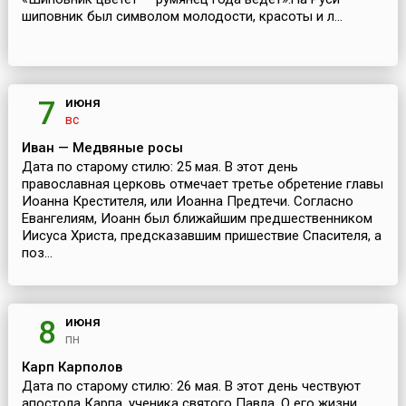
шиповник был символом молодости, красоты и л...
июня
7
вс
Иван — Медвяные росы
Дата по старому стилю: 25 мая. В этот день
православная церковь отмечает третье обретение главы
Иоанна Крестителя, или Иоанна Предтечи. Согласно
Евангелиям, Иоанн был ближайшим предшественником
Иисуса Христа, предсказавшим пришествие Спасителя, а
поз...
июня
8
пн
Карп Карполов
Дата по старому стилю: 26 мая. В этот день чествуют
апостола Карпа, ученика святого Павла. О его жизни