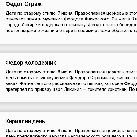
Федот Страж
Дата по старому стилю: 7 июня. Православная церковь в это
отмечает память мученика Феодота Анкирского. Он жил в 3 
городе Анкире и содержал гостиницу. Феодот часто беседов
постояльцами о жизни и о вере и своими речами обратил к хр
Федор Колодезник
Дата по старому стилю: 8 июня. Православная церковь отмеч
день память великомученика Феодора Стратилата, жившего 
веках. Житие святого рассказывает о пытках, которые Феод
претерпел по приказу царя Ликиния — гонителя христиан. По п
Кириллин день
Дата по старому стилю: 9 июня. Православная церковь честв
день преподобного Кирилла Белоезерского, жившего в 14-15