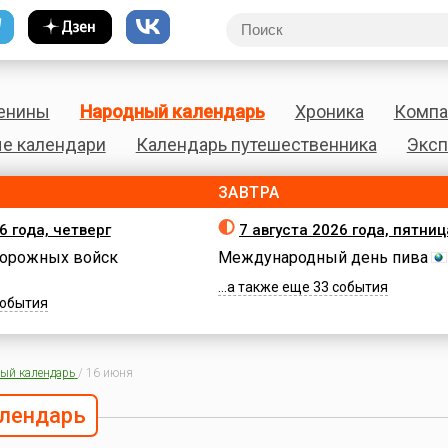
енины
Народный календарь
Хроника
Компа
е календари
Календарь путешественника
Эксп
ЗАВТРА
6 года, четверг
7 августа 2026 года, пятниц
орожных войск
Международный день пива
...а также еще 33 события
 события
ый календарь
/
16 июня
лендарь