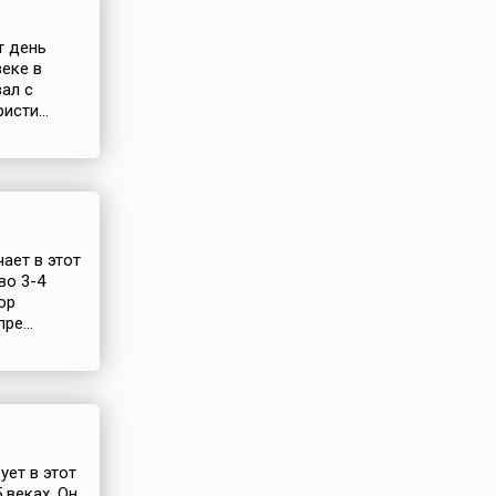
т день
веке в
ал с
исти...
ает в этот
во 3-4
ор
ре...
ует в этот
 веках. Он