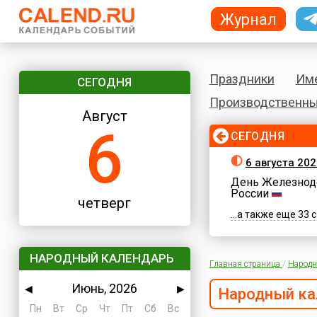
Журнал
Праздники
Им
СЕГОДНЯ
Производственны
Август
6
СЕГОДНЯ
6 августа 202
День Железнод
России
четверг
...а также еще 33
НАРОДНЫЙ КАЛЕНДАРЬ
Главная страница
/
Народн
Июнь, 2026
◀
▶
Народный ка
Пн
Вт
Ср
Чт
Пт
Сб
Вс