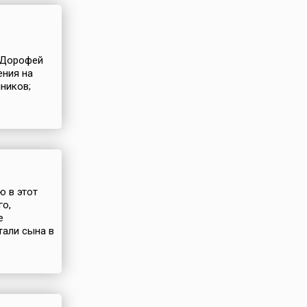
. Дорофей
ения на
ников;
ю в этот
го,
е
тали сына в