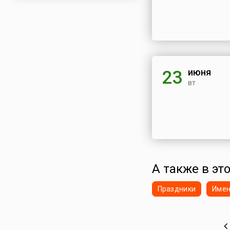
июня
23
вт
А также в эт
Праздники
Име