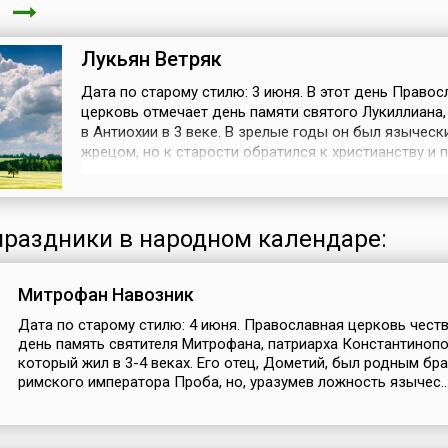
я
Лукьян Ветряк
Дата по старому стилю: 3 июня. В этот день Правос
церковь отмечает день памяти святого Лукиллиана
в Антиохии в 3 веке. В зрелые годы он был языческ
жрецом, но к старости обратился к христианству и 
крещение, а затем начал проповедовать и своим
красноречием обратил многих язычников к Христу. 
по доносу иудеев его схватили, били палками, а зат
заключили в темницу. Там...
раздники в народном календаре:
Митрофан Навозник
Дата по старому стилю: 4 июня. Православная церковь честв
день память святителя Митрофана, патриарха Константинопо
который жил в 3-4 веках. Его отец, Дометий, был родным бр
римского императора Проба, но, уразумев ложность язычес..