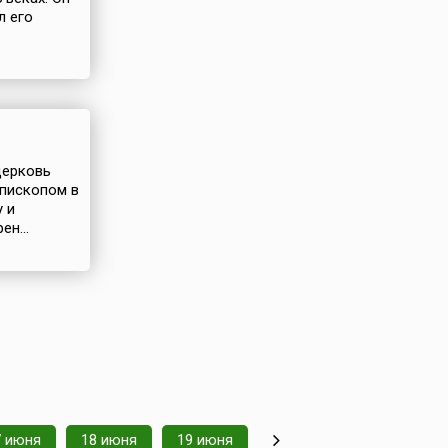
л его
церковь
епископом в
 и
н...
7 июня
18 июня
19 июня