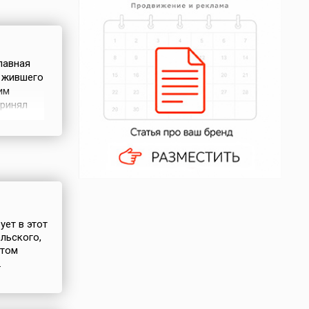
лавная
, жившего
им
принял
Однако,
ем
ует в этот
льского,
атом
.