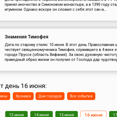
принял иночество в Симоновом монастыре, а в 1390 году ста
игуменом. Однако вскоре он сложил с себя этот сан и,...
Знамения Тимофея
Дата по старому стилю: 10 июня. В этот день Православная 
чествует священномученика Тимофея, служившего в 4 веке 
городе Пруссе (область Вифания). За свою духовную чистоту
праведный образ жизни он получил от Господа дар чудотворе
от день 16 июня:
нины
Хроника
Дни городов
Все события
16 июня
13 июня
14 июня
15 июня
1