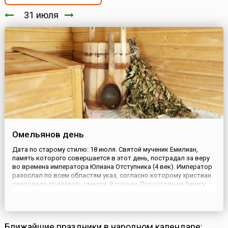
31 июля
Омельянов день
Дата по старому стилю: 18 июля. Святой мученик Емилиан,
память которого совершается в этот день, пострадал за веру
во времена императора Юлиана Отступника (4 век). Император
разослал по всем областям указ, согласно которому христиан
следовало предавать смерти. В городе Доростоле на берегу
Дуная, где жил Емилиан, указ зачитали на городской
площади.Возмущенный жестоким решением императора,
Емили...
Ближайшие праздники в народном календаре: