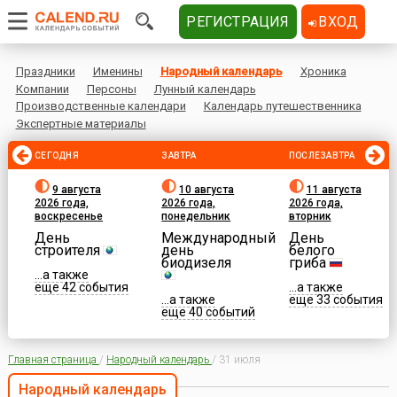
РЕГИСТРАЦИЯ
ВХОД
Праздники
Именины
Народный календарь
Хроника
Компании
Персоны
Лунный календарь
Производственные календари
Календарь путешественника
Экспертные материалы
СЕГОДНЯ
ЗАВТРА
ПОСЛЕЗАВТРА
9 августа
10 августа
11 августа
2026 года,
2026 года,
2026 года,
воскресенье
понедельник
вторник
День
Международный
День
строителя
день
белого
биодизеля
гриба
...а также
еще 42 события
...а также
...а также
еще 33 события
еще 40 событий
Главная страница
/
Народный календарь
/
31 июля
Народный календарь