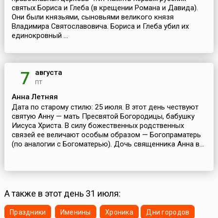
святых Бориса и Глеба (в крещении Романа и Давида).
Они были князьями, сыновьями великого князя
Владимира Святославовича. Бориса и Глеба убил их
единокровный ...
августа
7
пт
Анна Летняя
Дата по старому стилю: 25 июля. В этот день чествуют
святую Анну — мать Пресвятой Богородицы, бабушку
Иисуса Христа. В силу божественных родственных
связей ее величают особым образом — Богопраматерь
(по аналогии с Богоматерью). Дочь священника Анна в...
А также в этот день 31 июля:
Праздники
Именины
Хроника
Дни городов