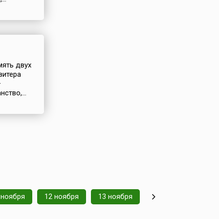
мять двух
витера
—
ство,...
 ноября
12 ноября
13 ноября