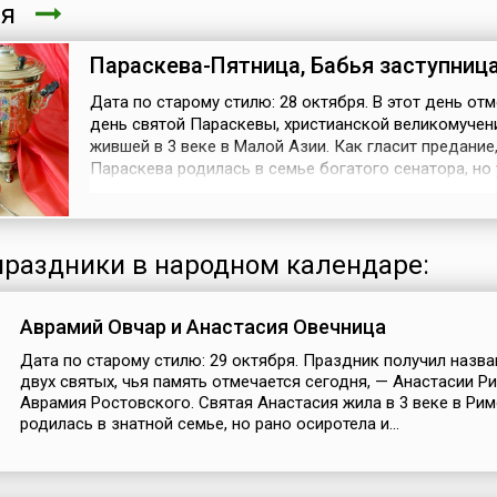
ря
Параскева-Пятница, Бабья заступниц
Дата по старому стилю: 28 октября. В этот день от
день святой Параскевы, христианской великомучен
жившей в 3 веке в Малой Азии. Как гласит предание
Параскева родилась в семье богатого сенатора, но 
юности решила вести аскетическую жизнь. Когда и
Диоклетиан начал гонения на христиан, святую Пар
схватили, подвергли жестоким мучениям и обезглав
Прозвище Пятница...
раздники в народном календаре:
Аврамий Овчар и Анастасия Овечница
Дата по старому стилю: 29 октября. Праздник получил назва
двух святых, чья память отмечается сегодня, — Анастасии Р
Аврамия Ростовского. Святая Анастасия жила в 3 веке в Рим
родилась в знатной семье, но рано осиротела и...