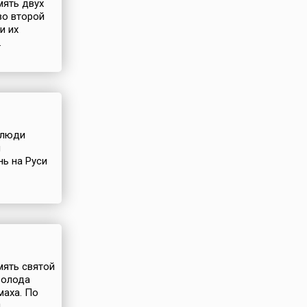
мять двух
во второй
и их
.
 люди
ч
нь на Руси
мять святой
волода
маха. По
..