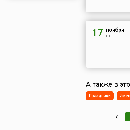
ноября
17
вт
А также в это
Праздники
Име