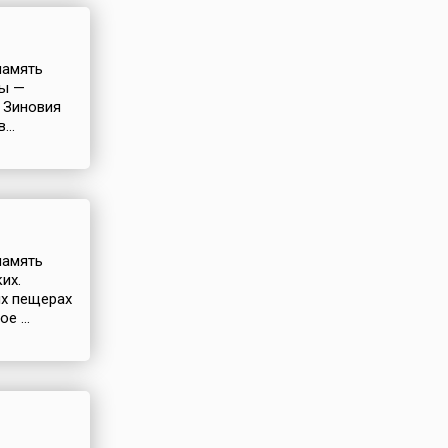
память
ры —
и Зиновия
...
память
их.
их пещерах
е ...