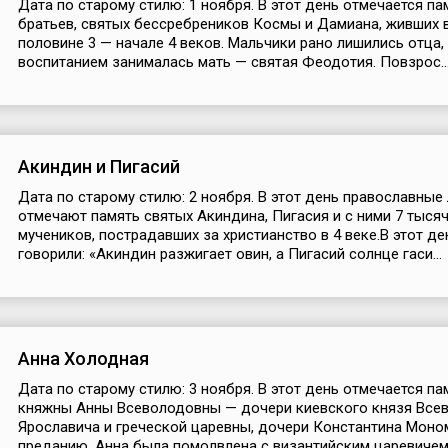
Дата по старому стилю: 1 ноября. В этот день отмечается па
братьев, святых бессребреников Космы и Дамиана, живших 
половине 3 — начале 4 веков. Мальчики рано лишились отца, 
воспитанием занималась мать — святая Феодотия. Повзрос..
Акиндин и Пигасий
Дата по старому стилю: 2 ноября. В этот день православные
отмечают память святых Акиндина, Пигасия и с ними 7 тыся
мучеников, пострадавших за христианство в 4 веке.В этот де
говорили: «Акиндин разжигает овин, а Пигасий солнце гаси...
Анна Холодная
Дата по старому стилю: 3 ноября. В этот день отмечается па
княжны Анны Всеволодовны — дочери киевского князя Все
Ярославича и греческой царевны, дочери Константина Моно
преданию, Анна была помолвлена с византийским царевичем,.