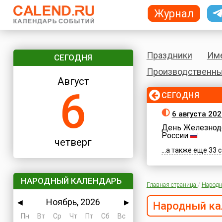
Журнал
Праздники
Им
СЕГОДНЯ
Производственны
Август
6
СЕГОДНЯ
6 августа 202
День Железнод
России
четверг
...а также еще 33
НАРОДНЫЙ КАЛЕНДАРЬ
Главная страница
/
Народн
Ноябрь, 2026
◀
▶
Народный ка
Пн
Вт
Ср
Чт
Пт
Сб
Вс