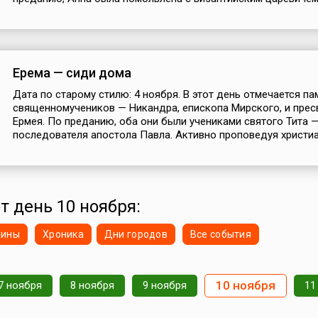
Ерема — сиди дома
Дата по старому стилю: 4 ноября. В этот день отмечается па
священномучеников — Никандра, епископа Мирского, и прес
Ермея. По преданию, оба они были учениками святого Тита 
последователя апостола Павла. Активно проповедуя христиан
т день 10 ноября:
нины
Хроника
Дни городов
Все события
10 ноября
7 ноября
8 ноября
9 ноября
11