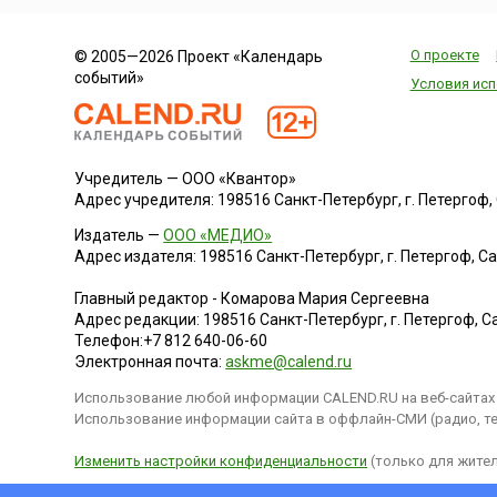
О проекте
© 2005—2026 Проект «Календарь
событий»
Условия исп
Учредитель — ООО «Квантор»
Адрес учредителя: 198516 Санкт-Петербург, г. Петергоф, Са
Издатель —
ООО «МЕДИО»
Адрес издателя: 198516 Санкт-Петербург, г. Петергоф, Санк
Главный редактор - Комарова Мария Сергеевна
Адрес редакции:
198516
Санкт-Петербург, г. Петергоф
,
Са
Телефон:
+7 812 640-06-60
Электронная почта:
askme@calend.ru
Использование любой информации CALEND.RU на веб-сайтах 
Использование информации сайта в оффлайн-СМИ (радио, тел
Изменить настройки конфиденциальности
(только для жител