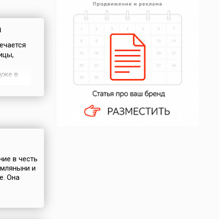
а
мечается
ицы,
,
уже в
мператор
аскеву
или.
ние в честь
имляныни и
е. Она