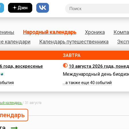
енины
Народный календарь
Хроника
Компа
е календари
Календарь путешественника
Эксп
ЗАВТРА
26 года, воскресенье
10 августа 2026 года, поне
Международный день биодиз
 события
...а также еще 40 событий
ый календарь
/
31 августа
лендарь
ста