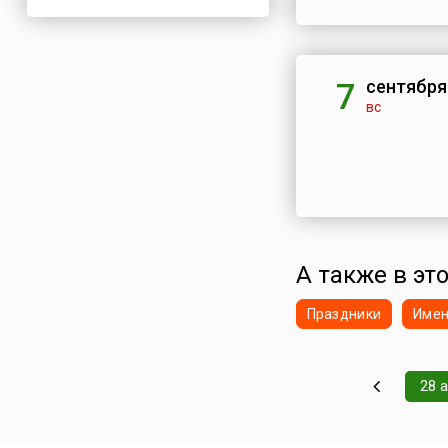
сентября
7
вс
А также в это
Праздники
Име
28 