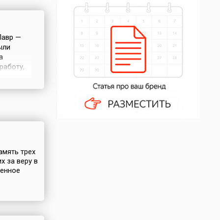
Лавр —
ыли
а
работу,
е.
х стало
и он сам,
амять трех
х за веру в
щенное