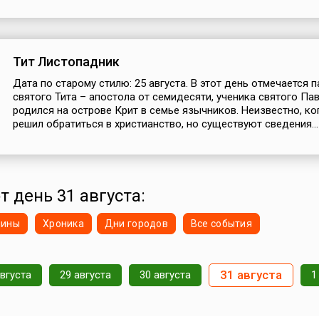
Тит Листопадник
Дата по старому стилю: 25 августа. В этот день отмечается 
святого Тита – апостола от семидесяти, ученика святого Пав
родился на острове Крит в семье язычников. Неизвестно, ко
решил обратиться в христианство, но существуют сведения...
т день 31 августа:
нины
Хроника
Дни городов
Все события
31 августа
августа
29 августа
30 августа
1