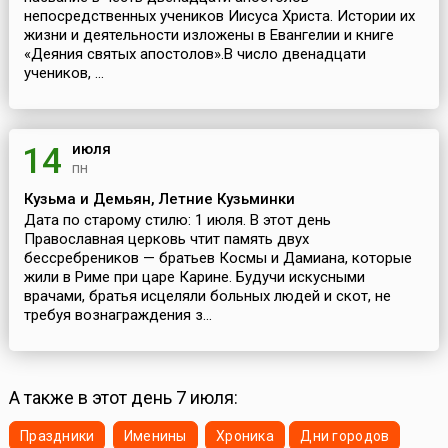
непосредственных учеников Иисуса Христа. Истории их
жизни и деятельности изложены в Евангелии и книге
«Деяния святых апостолов».В число двенадцати
учеников, ...
июля
14
пн
Кузьма и Демьян, Летние Кузьминки
Дата по старому стилю: 1 июля. В этот день
Православная церковь чтит память двух
бессребреников — братьев Космы и Дамиана, которые
жили в Риме при царе Карине. Будучи искусными
врачами, братья исцеляли больных людей и скот, не
требуя вознаграждения з...
А также в этот день 7 июля:
Праздники
Именины
Хроника
Дни городов