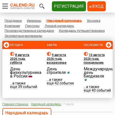
РЕГИСТРАЦИЯ
ВХОД
Праздники
Именины
Народный календарь
Хроника
Компании
Персоны
Лунный календарь
Производственные календари
Календарь путешественника
Экспертные материалы
СЕГОДНЯ
ЗАВТРА
ПОСЛЕЗАВТРА
8 августа
9 августа
10 августа
2026 года,
2026 года,
2026 года,
суббота
воскресенье
понедельник
День
День
Международны
физкультурника
строителя
день
в России
биодизеля
...а также
...а также
еще 42 события
еще 39 событий
...а также
еще 40 событий
Главная страница
/
Народный календарь
/
7 июля
Народный календарь