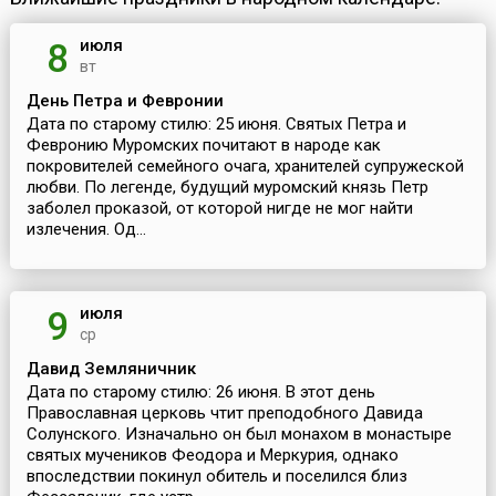
июля
8
вт
День Петра и Февронии
Дата по старому стилю: 25 июня. Святых Петра и
Февронию Муромских почитают в народе как
покровителей семейного очага, хранителей супружеской
любви. По легенде, будущий муромский князь Петр
заболел проказой, от которой нигде не мог найти
излечения. Од...
июля
9
ср
Давид Земляничник
Дата по старому стилю: 26 июня. В этот день
Православная церковь чтит преподобного Давида
Солунского. Изначально он был монахом в монастыре
святых мучеников Феодора и Меркурия, однако
впоследствии покинул обитель и поселился близ