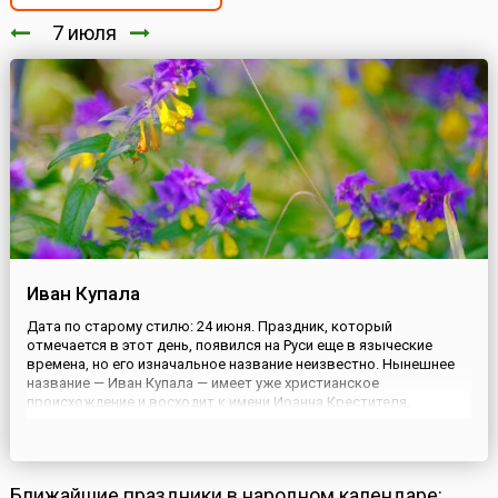
7 июля
Иван Купала
Дата по старому стилю: 24 июня. Праздник, который
отмечается в этот день, появился на Руси еще в языческие
времена, но его изначальное название неизвестно. Нынешнее
название — Иван Купала — имеет уже христианское
происхождение и восходит к имени Иоанна Крестителя,
которого поминают в этот день. По преданию, он был
ближайшим предшественником Иисуса Христа, предсказавшим
пришествие Спасителя, а позж...
Ближайшие праздники в народном календаре: