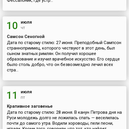
Фессалоник, где устр...
июля
10
чт
Самсон Сеногной
Дата по старому стилю: 27 июня. Преподобный Сампсон
странноприимец, которого чествуют в этот день, был
сыном знатных римлян. Он получил хорошее
образование и изучил врачебное искусство. Его сердце
было столь добро, что он безвозмездно лечил всех
стра...
июля
11
пт
Крапивное заговенье
Дата по старому стилю: 28 июня. В канун Петрова дня на
Руси молодежь долго не ложилась спать — веселилась
почти до самого утра. Водили хороводы, пели песни,
играли. Кроме того, говорили, что тот, кто найдет