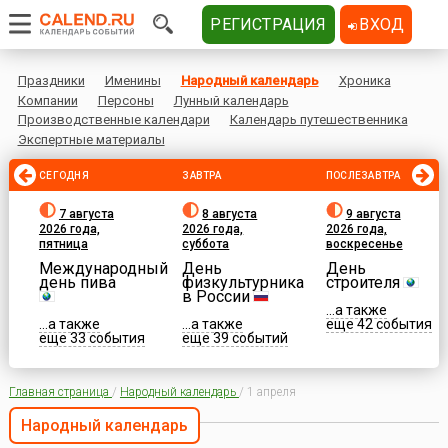
РЕГИСТРАЦИЯ
ВХОД
Праздники
Именины
Народный календарь
Хроника
Компании
Персоны
Лунный календарь
Производственные календари
Календарь путешественника
Экспертные материалы
СЕГОДНЯ
ЗАВТРА
ПОСЛЕЗАВТРА
7 августа
8 августа
9 августа
2026 года,
2026 года,
2026 года,
пятница
суббота
воскресенье
Международный
День
День
день пива
физкультурника
строителя
в России
...а также
...а также
...а также
еще 42 события
еще 33 события
еще 39 событий
Главная страница
/
Народный календарь
/
1 апреля
Народный календарь