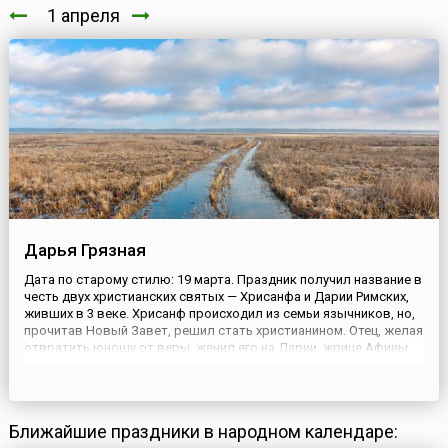
1 апреля
Дарья Грязная
Дата по старому стилю: 19 марта. Праздник получил название в
честь двух христианских святых — Хрисанфа и Дарии Римских,
живших в 3 веке. Хрисанф происходил из семьи язычников, но,
прочитав Новый Завет, решил стать христианином. Отец, желая
отвратить юношу от веры, женил его на Дарии, жрице Афины
Паллады. Однако Хрисанф смог обратить в христианство и ее.
Супруги решили вести девственную жизнь и при...
Ближайшие праздники в народном календаре: