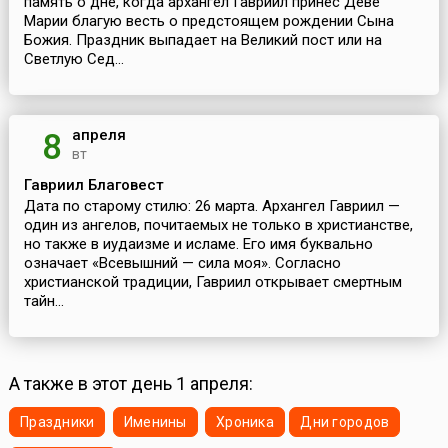
память о дне, когда архангел Гавриил принес Деве
Марии благую весть о предстоящем рождении Сына
Божия. Праздник выпадает на Великий пост или на
Светлую Сед...
апреля
8
вт
Гавриил Благовест
Дата по старому стилю: 26 марта. Архангел Гавриил —
один из ангелов, почитаемых не только в христианстве,
но также в иудаизме и исламе. Его имя буквально
означает «Всевышний — сила моя». Согласно
христианской традиции, Гавриил открывает смертным
тайн...
А также в этот день 1 апреля:
Праздники
Именины
Хроника
Дни городов