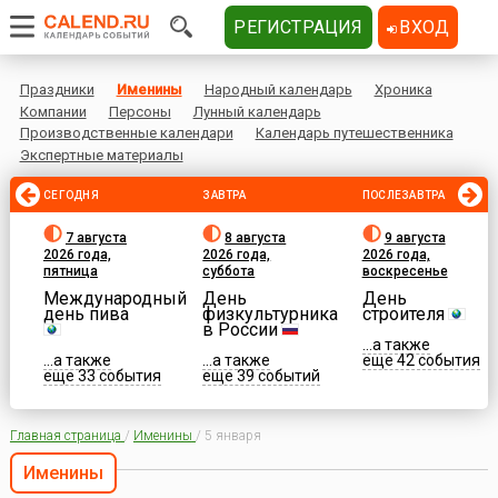
РЕГИСТРАЦИЯ
ВХОД
Праздники
Именины
Народный календарь
Хроника
Компании
Персоны
Лунный календарь
Производственные календари
Календарь путешественника
Экспертные материалы
СЕГОДНЯ
ЗАВТРА
ПОСЛЕЗАВТРА
7 августа
8 августа
9 августа
2026 года,
2026 года,
2026 года,
пятница
суббота
воскресенье
Международный
День
День
день пива
физкультурника
строителя
в России
...а также
...а также
...а также
еще 42 события
еще 33 события
еще 39 событий
Главная страница
/
Именины
/
5 января
Именины