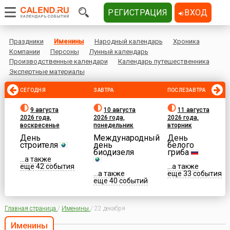
РЕГИСТРАЦИЯ
ВХОД
Праздники
Именины
Народный календарь
Хроника
Компании
Персоны
Лунный календарь
Производственные календари
Календарь путешественника
Экспертные материалы
СЕГОДНЯ
ЗАВТРА
ПОСЛЕЗАВТРА
9 августа
10 августа
11 августа
2026 года,
2026 года,
2026 года,
воскресенье
понедельник
вторник
День
Международный
День
строителя
день
белого
биодизеля
гриба
...а также
еще 42 события
...а также
...а также
еще 33 события
еще 40 событий
Главная страница
/
Именины
/
22 декабря
Именины