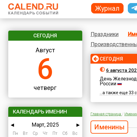
Журнал
Праздники
Им
СЕГОДНЯ
Производственны
Август
6
СЕГОДНЯ
6 августа 202
День Железнод
России
четверг
...а также еще 33
КАЛЕНДАРЬ ИМЕНИН
Главная страница
/
Имени
Март, 2025
◀
▶
Именины
Пн
Вт
Ср
Чт
Пт
Сб
Вс