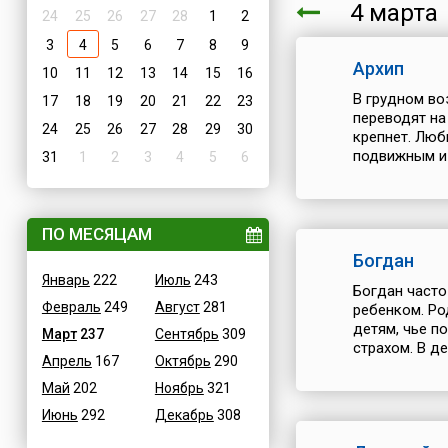
4 март
24
25
26
27
28
1
2
3
4
5
6
7
8
9
Архип
10
11
12
13
14
15
16
В грудном во
17
18
19
20
21
22
23
переводят на
24
25
26
27
28
29
30
крепнет. Люб
подвижным и 
31
1
2
3
4
5
6
ПО МЕСЯЦАМ
Богдан
Январь
222
Июль
243
Богдан част
Февраль
249
Август
281
ребенком. Род
детям, чье п
Март
237
Сентябрь
309
страхом. В де
Апрель
167
Октябрь
290
Май
202
Ноябрь
321
Июнь
292
Декабрь
308