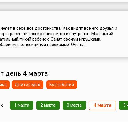
няет в себе все достоинства. Как видят все его друзья и
 прекрасен не только внешне, но и внутренне. Маленький
ательный, тихий ребенок. Занят своими игрушками,
рбариями, коллекциями насекомых. Очень...
т день 4 марта:
ика
Дни городов
Все события
4 марта
1 марта
2 марта
3 марта
5 