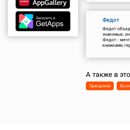
Федот
Федот объеди
знакомые, он
Федот - мечт
книжками, ге
А также в это
Праздники
Хрон