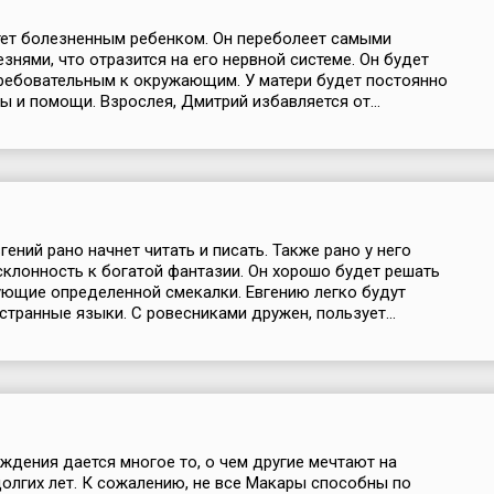
ет болезненным ребенком. Он переболеет самыми
знями, что отразится на его нервной системе. Он будет
ребовательным к окружающим. У матери будет постоянно
ы и помощи. Взрослея, Дмитрий избавляется от...
гений рано начнет читать и писать. Также рано у него
склонность к богатой фантазии. Он хорошо будет решать
ующие определенной смекалки. Евгению легко будут
странные языки. С ровесниками дружен, пользует...
ждения дается многое то, о чем другие мечтают на
олгих лет. К сожалению, не все Макары способны по