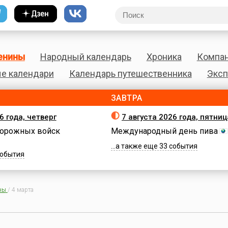
енины
Народный календарь
Хроника
Компа
е календари
Календарь путешественника
Эксп
ЗАВТРА
6 года, четверг
7 августа 2026 года, пятниц
орожных войск
Международный день пива
...а также еще 33 события
 события
ны
/
4 марта