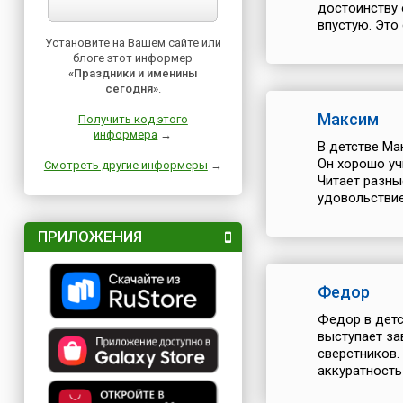
достоинству 
впустую. Это 
Установите на Вашем сайте или
блоге этот информер
«Праздники и именины
сегодня»
.
Максим
Получить код этого
информера
→
В детстве Ма
Он хорошо уч
Смотреть другие информеры
→
Читает разны
удовольствием
ПРИЛОЖЕНИЯ
Федор
Федор в детс
выступает за
сверстников.
аккуратность 