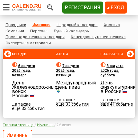
РЕГИСТРАЦИЯ
ВХОД
Праздники
Именины
Народный календарь
Хроника
Компании
Персоны
Лунный календарь
Производственные календари
Календарь путешественника
Экспертные материалы
СЕГОДНЯ
ЗАВТРА
ПОСЛЕЗАВТРА
6 августа
7 августа
8 августа
2026 года,
2026 года,
2026 года,
четверг
пятница
суббота
День
Международный
День
Железнодорожных
день пива
физкультурника
войск
в России
России
...а также
...а также
...а также
еще 33 события
еще 41 событие
еще 33 события
Главная страница
/
Именины
/
26 июля
Именины