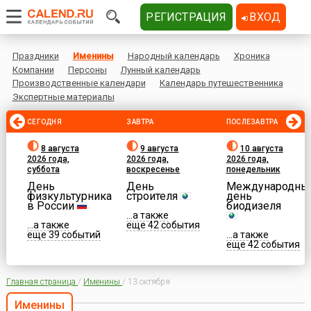
РЕГИСТРАЦИЯ
ВХОД
Праздники
Именины
Народный календарь
Хроника
Компании
Персоны
Лунный календарь
Производственные календари
Календарь путешественника
Экспертные материалы
СЕГОДНЯ
ЗАВТРА
ПОСЛЕЗАВТРА
8 августа
9 августа
10 августа
2026 года,
2026 года,
2026 года,
суббота
воскресенье
понедельник
День
День
Международны
физкультурника
строителя
день
в России
биодизеля
...а также
...а также
еще 42 события
еще 39 событий
...а также
еще 42 события
Главная страница
/
Именины
/
13 октября
Именины