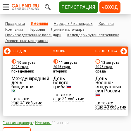
РЕГИСТРАЦИЯ
ВХОД
Праздники
Именины
Народный календарь
Хроника
Компании
Персоны
Лунный календарь
Производственные календари
Календарь путешественника
Экспертные материалы
СЕГОДНЯ
ЗАВТРА
ПОСЛЕЗАВТРА
10 августа
11 августа
12 августа
2026 года,
2026 года,
2026 года,
понедельник
вторник
среда
Международный
День
День
день
белого
Военно-
биодизеля
гриба
воздушных
сил России
...а также
...а также
еще 31 событие
еще 41 событие
...а также
еще 43 события
Главная страница
/
Именины
/
1 января