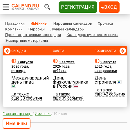
РЕГИСТРАЦИЯ
ВХОД
Праздники
Именины
Народный календарь
Хроника
Компании
Персоны
Лунный календарь
Производственные календари
Календарь путешественника
Экспертные материалы
СЕГОДНЯ
ЗАВТРА
ПОСЛЕЗАВТРА
7 августа
8 августа
9 августа
2026 года,
2026 года,
2026 года,
пятница
суббота
воскресенье
Международный
День
День
день пива
физкультурника
строителя
в России
...а также
...а также
...а также
еще 42 события
еще 33 события
еще 39 событий
Главная страница
/
Именины
/
19 июля
Именины