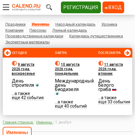
РЕГИСТРАЦИЯ
ВХОД
Праздники
Именины
Народный календарь
Хроника
Компании
Персоны
Лунный календарь
Производственные календари
Календарь путешественника
Экспертные материалы
СЕГОДНЯ
ЗАВТРА
ПОСЛЕЗАВТРА
9 августа
10 августа
11 августа
2026 года,
2026 года,
2026 года,
воскресенье
понедельник
вторник
День
Международный
День
строителя
день
белого
биодизеля
гриба
...а также
еще 42 события
...а также
...а также
еще 33 события
еще 40 событий
Главная страница
/
Именины
/
2 декабря
Именины