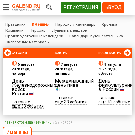
РЕГИСТРАЦИЯ
ВХОД
Праздники
Именины
Народный календарь
Хроника
Компании
Персоны
Лунный календарь
Производственные календари
Календарь путешественника
Экспертные материалы
СЕГОДНЯ
ЗАВТРА
ПОСЛЕЗАВТРА
6 августа
7 августа
8 августа
2026 года,
2026 года,
2026 года,
четверг
пятница
суббота
День
Международный
День
Железнодорожных
день пива
физкультурника
войск
в России
России
...а также
...а также
...а также
еще 33 события
еще 41 событие
еще 33 события
Главная страница
/
Именины
/
29 ноября
Именины