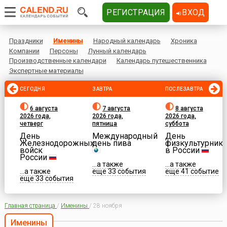
РЕГИСТРАЦИЯ
ВХОД
Праздники
Именины
Народный календарь
Хроника
Компании
Персоны
Лунный календарь
Производственные календари
Календарь путешественника
Экспертные материалы
СЕГОДНЯ
ЗАВТРА
ПОСЛЕЗАВТРА
6 августа
7 августа
8 августа
2026 года,
2026 года,
2026 года,
четверг
пятница
суббота
День
Международный
День
Железнодорожных
день пива
физкультурника
войск
в России
России
...а также
...а также
...а также
еще 33 события
еще 41 событие
еще 33 события
Главная страница
/
Именины
/
28 ноября
Именины