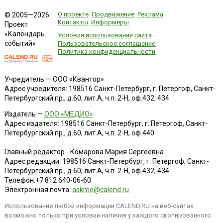
О проекте
Продвижение
Реклама
© 2005—2026
Контакты
Информеры
Проект
«Календарь
Условия использования сайта
событий»
Пользовательское соглашение
Политика конфиденциальности
Учредитель — ООО «Квантор»
Адрес учредителя: 198516 Санкт-Петербург, г. Петергоф, Санкт-
Петербургский пр., д.60, лит.А, ч.п. 2-Н, оф.432, 434
Издатель —
ООО «МЕДИО»
Адрес издателя: 198516 Санкт-Петербург, г. Петергоф, Санкт-
Петербургский пр., д.60, лит.А, ч.п. 2-Н, оф.440
Главный редактор - Комарова Мария Сергеевна
Адрес редакции:
198516
Санкт-Петербург, г. Петергоф
,
Санкт-
Петербургский пр., д.60, лит.А, ч.п. 2-Н, оф.432, 434
Телефон:
+7 812 640-06-60
Электронная почта:
askme@calend.ru
Использование любой информации CALEND.RU на веб-сайтах
возможно только при условии наличия у каждого скопированного