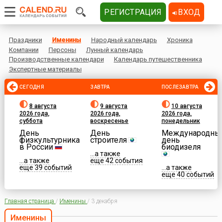
РЕГИСТРАЦИЯ
ВХОД
Праздники
Именины
Народный календарь
Хроника
Компании
Персоны
Лунный календарь
Производственные календари
Календарь путешественника
Экспертные материалы
СЕГОДНЯ
ЗАВТРА
ПОСЛЕЗАВТРА
8 августа
9 августа
10 августа
2026 года,
2026 года,
2026 года,
суббота
воскресенье
понедельник
День
День
Международны
физкультурника
строителя
день
в России
биодизеля
...а также
...а также
еще 42 события
еще 39 событий
...а также
еще 40 событий
Главная страница
/
Именины
/
3 декабря
Именины