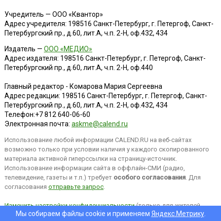
Учредитель — ООО «Квантор»
Адрес учредителя: 198516 Санкт-Петербург, г. Петергоф, Санкт-
Петербургский пр., д.60, лит.А, ч.п. 2-Н, оф.432, 434
Издатель —
ООО «МЕДИО»
Адрес издателя: 198516 Санкт-Петербург, г. Петергоф, Санкт-
Петербургский пр., д.60, лит.А, ч.п. 2-Н, оф.440
Главный редактор - Комарова Мария Сергеевна
Адрес редакции:
198516
Санкт-Петербург, г. Петергоф
,
Санкт-
Петербургский пр., д.60, лит.А, ч.п. 2-Н, оф.432, 434
Телефон:
+7 812 640-06-60
Электронная почта:
askme@calend.ru
Использование любой информации CALEND.RU на веб-сайтах
возможно только при условии наличия у каждого скопированного
материала активной гиперссылки на страницу-источник.
Использование информации сайта в оффлайн-СМИ (радио,
телевидение, газеты и т.п.) требует
особого согласования
. Для
согласования
отправьте запрос
.
Изменить настройки конфиденциальности
(только для жителей
Мы собираем файлы cookie и применяем
Яндекс.Метрику
.
EEA).