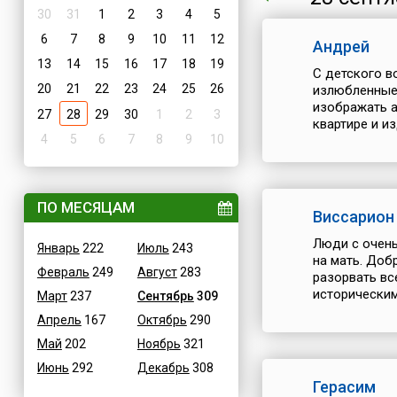
30
31
1
2
3
4
5
6
7
8
9
10
11
12
Андрей
13
14
15
16
17
18
19
С детского в
20
21
22
23
24
25
26
излюбленные
изображать а
27
28
29
30
1
2
3
квартире и и
4
5
6
7
8
9
10
ПО МЕСЯЦАМ
Виссарион
Люди с очень
Январь
222
Июль
243
на мать. Доб
Февраль
249
Август
283
разорвать вс
историческим
Март
237
Сентябрь
309
Апрель
167
Октябрь
290
Май
202
Ноябрь
321
Июнь
292
Декабрь
308
Герасим