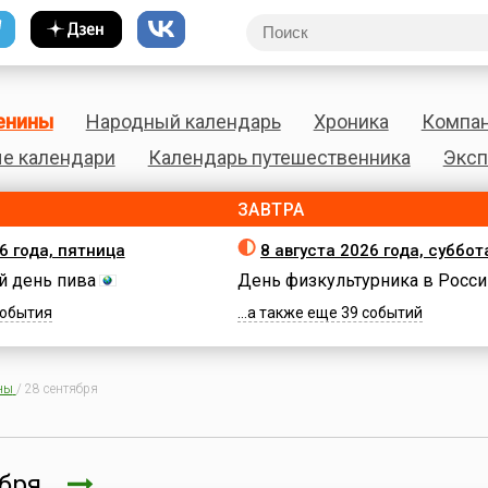
енины
Народный календарь
Хроника
Компа
е календари
Календарь путешественника
Эксп
ЗАВТРА
6 года, пятница
8 августа 2026 года, суббот
 день пива
День физкультурника в Росси
 события
...а также еще 39 событий
ны
/
28 сентября
ября