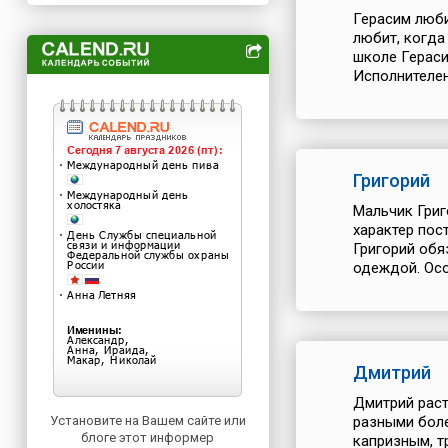
Герасим люби
любит, когда
школе Гераси
Исполнителен
Григорий
Мальчик Григ
характер пос
Григорий обя
одеждой. Осо
Дмитрий
Дмитрий раст
Установите на Вашем сайте или
разными боле
блоге этот информер
капризным, т