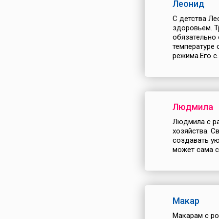
Леонид
С детства Ле
здоровьем. Т
обязательно 
температуре 
режима.Его с..
Людмила
Людмила с ра
хозяйства. С
создавать ую
может сама сш
Макар
Макарам с ро