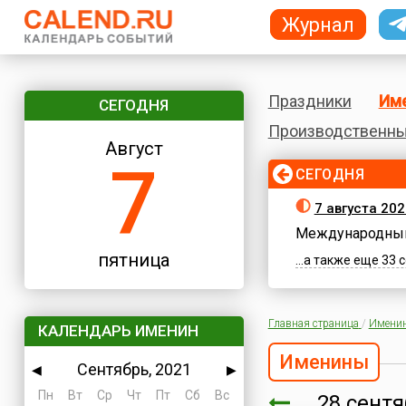
Журнал
Праздники
Им
СЕГОДНЯ
Производственны
Август
7
СЕГОДНЯ
7 августа 202
Международный
пятница
...а также еще 33
Главная страница
/
Имени
КАЛЕНДАРЬ ИМЕНИН
Именины
Сентябрь, 2021
◀
▶
Пн
Вт
Ср
Чт
Пт
Сб
Вс
28 сент