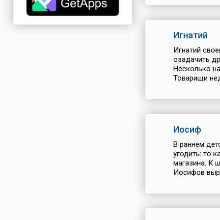
Игнатий
Игнатий свое
озадачить др
Несколько на
Товарищи нед
Иосиф
В раннем дет
угодить: то к
магазина. К 
Иосифов выра