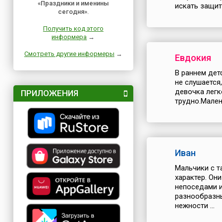
«Праздники и именины
искать защит
сегодня»
.
Получить код этого
информера
→
Смотреть другие информеры
→
Евдокия
В раннем дет
не слушается
девочка легк
ПРИЛОЖЕНИЯ
трудно.Мален
Иван
Мальчики с т
характер. Он
непоседами и
разнообразны
нежности ...