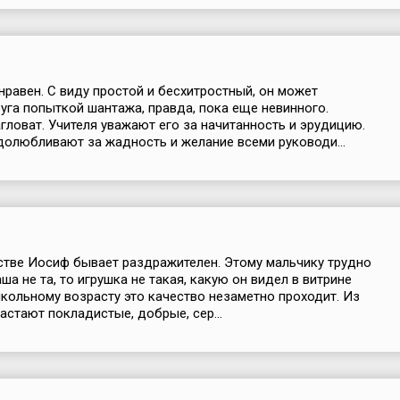
нравен. С виду простой и бесхитростный, он может
уга попыткой шантажа, правда, пока еще невинного.
гловат. Учителя уважают его за начитанность и эрудицию.
олюбливают за жадность и желание всеми руководи...
стве Иосиф бывает раздражителен. Этому мальчику трудно
аша не та, то игрушка не такая, какую он видел в витрине
школьному возрасту это качество незаметно проходит. Из
стают покладистые, добрые, сер...