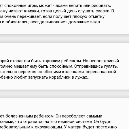
т спокойные игры, может часами лепить или рисовать,
 ему читают книжки, готов целый день слушать сказки. В
м очень переживает, если получает плохую отметку.
 и обязателен, всегда выполняет домашние зада...
орий старается быть хорошим ребенком. Но непоседливый
тоянно мешает ему быть спокойным. Отправившись гулять,
зательно вернется со сбитыми коленками, перепачканной
бенно любит запускать кораблики в лужах...
ет болезненным ребенком. Он переболеет самыми
знями, что отразится на его нервной системе. Он будет
ребовательным к окружающим. У матери будет постоянно