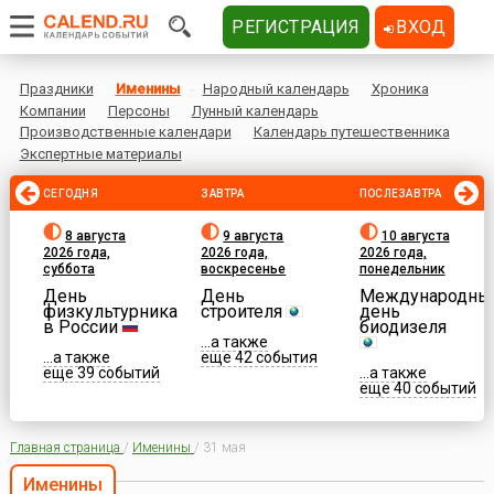
РЕГИСТРАЦИЯ
ВХОД
Праздники
Именины
Народный календарь
Хроника
Компании
Персоны
Лунный календарь
Производственные календари
Календарь путешественника
Экспертные материалы
СЕГОДНЯ
ЗАВТРА
ПОСЛЕЗАВТРА
8 августа
9 августа
10 августа
2026 года,
2026 года,
2026 года,
суббота
воскресенье
понедельник
День
День
Международны
физкультурника
строителя
день
в России
биодизеля
...а также
...а также
еще 42 события
еще 39 событий
...а также
еще 40 событий
Главная страница
/
Именины
/
31 мая
Именины