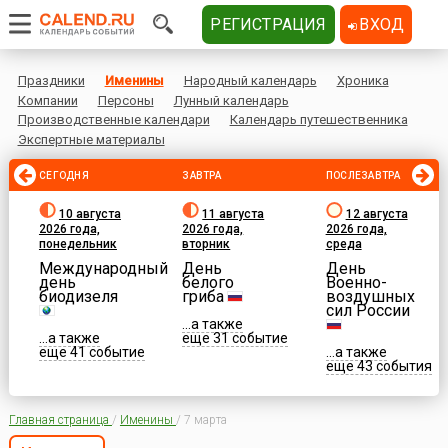
РЕГИСТРАЦИЯ
ВХОД
Праздники
Именины
Народный календарь
Хроника
Компании
Персоны
Лунный календарь
Производственные календари
Календарь путешественника
Экспертные материалы
СЕГОДНЯ
ЗАВТРА
ПОСЛЕЗАВТРА
10 августа
11 августа
12 августа
2026 года,
2026 года,
2026 года,
понедельник
вторник
среда
Международный
День
День
день
белого
Военно-
биодизеля
гриба
воздушных
сил России
...а также
...а также
еще 31 событие
еще 41 событие
...а также
еще 43 события
Главная страница
/
Именины
/
7 марта