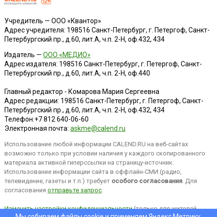
Учредитель — ООО «Квантор»
Адрес учредителя: 198516 Санкт-Петербург, г. Петергоф, Санкт-
Петербургский пр., д.60, лит.А, ч.п. 2-Н, оф.432, 434
Издатель —
ООО «МЕДИО»
Адрес издателя: 198516 Санкт-Петербург, г. Петергоф, Санкт-
Петербургский пр., д.60, лит.А, ч.п. 2-Н, оф.440
Главный редактор - Комарова Мария Сергеевна
Адрес редакции:
198516
Санкт-Петербург, г. Петергоф
,
Санкт-
Петербургский пр., д.60, лит.А, ч.п. 2-Н, оф.432, 434
Телефон:
+7 812 640-06-60
Электронная почта:
askme@calend.ru
Использование любой информации CALEND.RU на веб-сайтах
возможно только при условии наличия у каждого скопированного
материала активной гиперссылки на страницу-источник.
Использование информации сайта в оффлайн-СМИ (радио,
телевидение, газеты и т.п.) требует
особого согласования
. Для
согласования
отправьте запрос
.
Изменить настройки конфиденциальности
(только для жителей
Мы собираем файлы cookie и применяем
Яндекс.Метрику
.