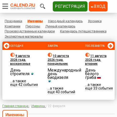
РЕГИСТРАЦИЯ
ВХОД
Праздники
Именины
Народный календарь
Хроника
Компании
Персоны
Лунный календарь
Производственные календари
Календарь путешественника
Экспертные материалы
СЕГОДНЯ
ЗАВТРА
ПОСЛЕЗАВТРА
9 августа
10 августа
11 августа
2026 года,
2026 года,
2026 года,
воскресенье
понедельник
вторник
День
Международный
День
строителя
день
белого
биодизеля
гриба
...а также
еще 42 события
...а также
...а также
еще 33 события
еще 40 событий
Главная страница
/
Именины
/
22 февраля
Именины