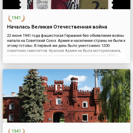
1941
Началась Великая Отечественная война
22 июня 1941 года фашистская Германия без объявления войны
напала на Советский Союз. Армия и население страны не были к
этому готовы. В первый же день было уничтожено 1200
советских самолетов. Красная Армия не была моторизована,
командный состав из-за сталинских репрессий конца 1930-х
годов состоял в основном из малоопытных полководцев.
Несмотря на героизм и самопожертвование советских солдат
...
1941