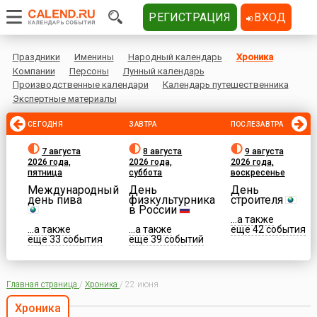
РЕГИСТРАЦИЯ
ВХОД
Праздники
Именины
Народный календарь
Хроника
Компании
Персоны
Лунный календарь
Производственные календари
Календарь путешественника
Экспертные материалы
СЕГОДНЯ
ЗАВТРА
ПОСЛЕЗАВТРА
7 августа
8 августа
9 августа
2026 года,
2026 года,
2026 года,
пятница
суббота
воскресенье
Международный
День
День
день пива
физкультурника
строителя
в России
...а также
...а также
...а также
еще 42 события
еще 33 события
еще 39 событий
Главная страница
/
Хроника
/
22 июня
Хроника