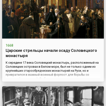
1668
Царские стрельцы начали осаду Соловецкого
монастыря
К середине 17 века Соловецкий монастырь, расположенный на
Соловецких островах в Белом море, был не только одним из
крупнейших старообрядческих монастырей на Руси, но и
превратился в важный военный форпост для борьбы со
шведской экспансией. Он был хорошо укреплен, вооружен, а
местное население исправно и активно снабжало монахов
продовольствием.Известен монастырь и событием, вошедшим
в историю ...