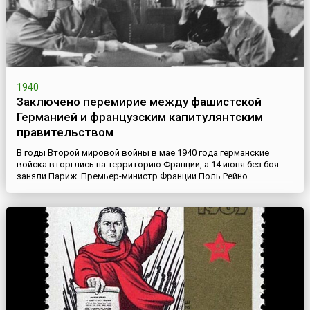
1940
Заключено перемирие между фашистской
Германией и французским капитулянтским
правительством
В годы Второй мировой войны в мае 1940 года германские
войска вторглись на территорию Франции, а 14 июня без боя
заняли Париж. Премьер-министр Франции Поль Рейно
отказался вести переговоры о мире с Германией и подал в
отставку 16 июня, его сменил маршал Франции Анри Филипп
Петен. Он сразу вступил в переговоры с Гитлером.22 июня
представители правительства Анри Филиппа Петена в городе
Компьене ...