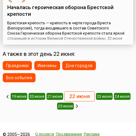
Началась героическая оборона Брестской
крепости
Брестская крепость — крепость в черте города Бреста
(Белоруссия), тогда входившего в состав Советского
Союза.Героическая оборона Брестской крепости стала яркой
страницей в истории Великой Отечественной войны. 22 июня
1941 года командование гитлеровских войск планировало
полностью овладеть крепостью. Артиллерийский обстрел
А также в этот день 22 июня:
крепости начался 22 июня в 4 часа 15 минут утра по
московскому време...
Праздники
Именины
Дни городов
Все события
22 июня
19 июня
20 июня
21 июня
23 июня
24 июня
25 июня
О проекте
Продвижение
Реклама
© 2005—2026