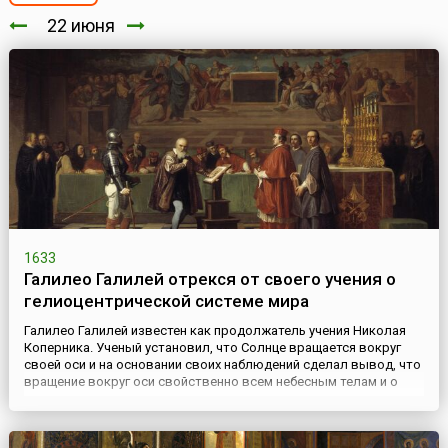
22 июня
1633
Галилео Галилей отрекся от своего учения о
гелиоцентрической системе мира
Галилео Галилей известен как продолжатель учения Николая
Коперника. Ученый установил, что Солнце вращается вокруг
своей оси и на основании своих наблюдений сделал вывод, что
вращение вокруг оси свойственно всем небесным телам и о
том, что гелиоцентрическая система мира, предложенная
Коперником, является единственно верной.Однако в 1616 году
комиссия авторитетных итальянских богословов объявила...