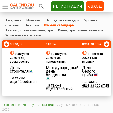
РЕГИСТРАЦИЯ
ВХОД
Праздники
Именины
Народный календарь
Хроника
Компании
Персоны
Лунный календарь
Производственные календари
Календарь путешественника
Экспертные материалы
СЕГОДНЯ
ЗАВТРА
ПОСЛЕЗАВТРА
9 августа
10 августа
11 августа
2026 года,
2026 года,
2026 года,
воскресенье
понедельник
вторник
День
Международный
День
строителя
день
белого
биодизеля
гриба
...а также
еще 42 события
...а также
...а также
еще 33 события
еще 40 событий
Главная страница
/
Лунный календарь
/
Лунный календарь на 27 мая
2026