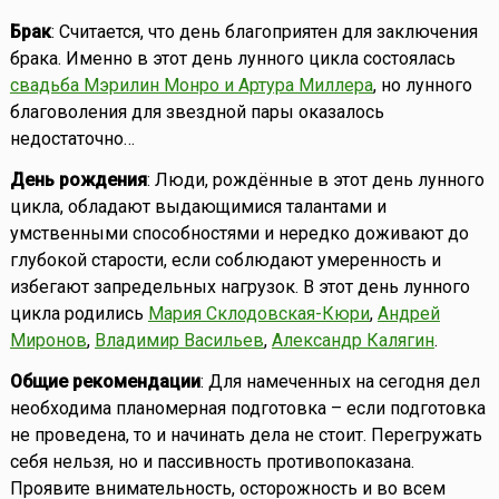
Брак
: Считается, что день благоприятен для заключения
брака. Именно в этот день лунного цикла состоялась
свадьба Мэрилин Монро и Артура Миллера
, но лунного
благоволения для звездной пары оказалось
недостаточно…
День рождения
: Люди, рождённые в этот день лунного
цикла, обладают выдающимися талантами и
умственными способностями и нередко доживают до
глубокой старости, если соблюдают умеренность и
избегают запредельных нагрузок. В этот день лунного
цикла родились
Мария Склодовская-Кюри
,
Андрей
Миронов
,
Владимир Васильев
,
Александр Калягин
.
Общие рекомендации
: Для намеченных на сегодня дел
необходима планомерная подготовка – если подготовка
не проведена, то и начинать дела не стоит. Перегружать
себя нельзя, но и пассивность противопоказана.
Проявите внимательность, осторожность и во всем