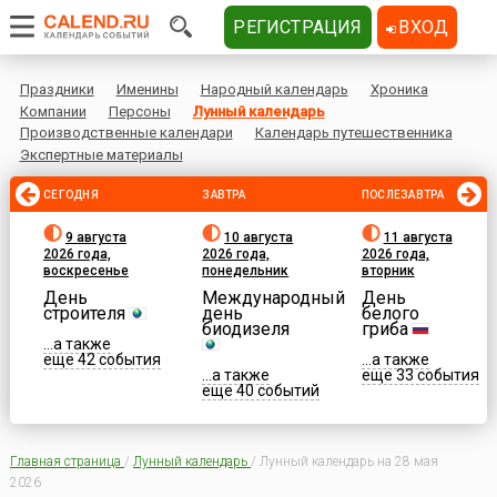
РЕГИСТРАЦИЯ
ВХОД
Праздники
Именины
Народный календарь
Хроника
Компании
Персоны
Лунный календарь
Производственные календари
Календарь путешественника
Экспертные материалы
СЕГОДНЯ
ЗАВТРА
ПОСЛЕЗАВТРА
9 августа
10 августа
11 августа
2026 года,
2026 года,
2026 года,
воскресенье
понедельник
вторник
День
Международный
День
строителя
день
белого
биодизеля
гриба
...а также
еще 42 события
...а также
...а также
еще 33 события
еще 40 событий
Главная страница
/
Лунный календарь
/
Лунный календарь на 28 мая
2026