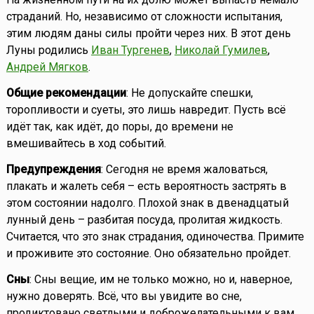
страданий. Но, независимо от сложности испытания,
этим людям даны силы пройти через них. В этот день
Луны родились
Иван Тургенев
,
Николай Гумилев
,
Андрей Мягков
.
Общие рекомендации
: Не допускайте спешки,
торопливости и суеты, это лишь навредит. Пусть всё
идёт так, как идёт, до поры, до времени не
вмешивайтесь в ход событий.
Предупреждения
: Сегодня не время жаловаться,
плакать и жалеть себя – есть вероятность застрять в
этом состоянии надолго. Плохой знак в двенадцатый
лунный день – разбитая посуда, пролитая жидкость.
Считается, что это знак страдания, одиночества. Примите
и проживите это состояние. Оно обязательно пройдет.
Сны
: Сны вещие, им не только можно, но и, наверное,
нужно доверять. Всё, что вы увидите во сне,
продиктовано светлыми и доброжелательными к вам