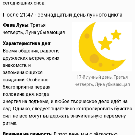
сегодняшних снов.
После 21:47 - семнадцатый день лунного цикла:
Фаза Луны
: Третья
четверть, Луна убывающая
Характеристика дня
:
Время общения, радости,
дружеских встреч, ярких
знакомств и
запоминающихся
17-й лунный день. Третья
свиданий. Особенно
четверть, Луна убывающая
благоприятна первая
половина дня, когда
энергия на подъеме, и любое творческое дело идёт на
лад. Однако, следует тщательно контролировать буйство
сил: не все могут выдержать значительную перемену
ритма.
Влияние на личность
: В этот день мы с лёгкостью