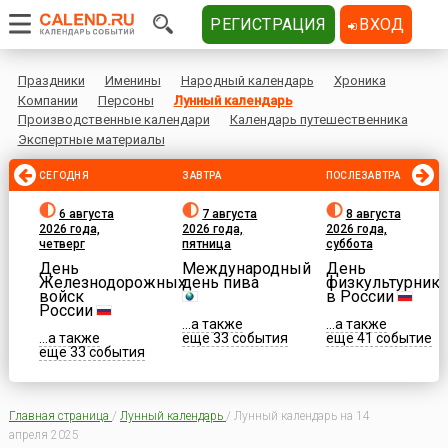
РЕГИСТРАЦИЯ
ВХОД
Праздники
Именины
Народный календарь
Хроника
Компании
Персоны
Лунный календарь
Производственные календари
Календарь путешественника
Экспертные материалы
СЕГОДНЯ
ЗАВТРА
ПОСЛЕЗАВТРА
6 августа
7 августа
8 августа
2026 года,
2026 года,
2026 года,
четверг
пятница
суббота
День
Международный
День
Железнодорожных
день пива
физкультурника
войск
в России
России
...а также
...а также
...а также
еще 33 события
еще 41 событие
еще 33 события
Главная страница
/
Лунный календарь
/
Лунный календарь на 14
апреля 2025