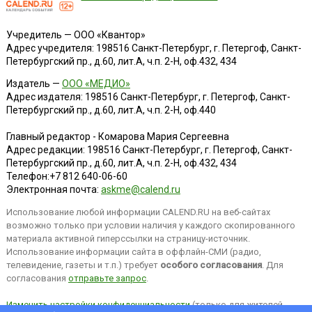
Учредитель — ООО «Квантор»
Адрес учредителя: 198516 Санкт-Петербург, г. Петергоф, Санкт-
Петербургский пр., д.60, лит.А, ч.п. 2-Н, оф.432, 434
Издатель —
ООО «МЕДИО»
Адрес издателя: 198516 Санкт-Петербург, г. Петергоф, Санкт-
Петербургский пр., д.60, лит.А, ч.п. 2-Н, оф.440
Главный редактор - Комарова Мария Сергеевна
Адрес редакции:
198516
Санкт-Петербург, г. Петергоф
,
Санкт-
Петербургский пр., д.60, лит.А, ч.п. 2-Н, оф.432, 434
Телефон:
+7 812 640-06-60
Электронная почта:
askme@calend.ru
Использование любой информации CALEND.RU на веб-сайтах
возможно только при условии наличия у каждого скопированного
материала активной гиперссылки на страницу-источник.
Использование информации сайта в оффлайн-СМИ (радио,
телевидение, газеты и т.п.) требует
особого согласования
. Для
согласования
отправьте запрос
.
Изменить настройки конфиденциальности
(только для жителей