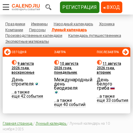
РЕГИСТРАЦИЯ
ВХОД
Праздники
Именины
Народный календарь
Хроника
Компании
Персоны
Лунный календарь
Производственные календари
Календарь путешественника
Экспертные материалы
СЕГОДНЯ
ЗАВТРА
ПОСЛЕЗАВТРА
9 августа
10 августа
11 августа
2026 года,
2026 года,
2026 года,
воскресенье
понедельник
вторник
День
Международный
День
строителя
день
белого
биодизеля
гриба
...а также
еще 42 события
...а также
...а также
еще 33 события
еще 40 событий
Главная страница
/
Лунный календарь
/
Лунный календарь на 10
ноября 2025