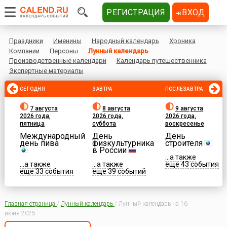
РЕГИСТРАЦИЯ
ВХОД
Праздники
Именины
Народный календарь
Хроника
Компании
Персоны
Лунный календарь
Производственные календари
Календарь путешественника
Экспертные материалы
СЕГОДНЯ
ЗАВТРА
ПОСЛЕЗАВТРА
7 августа
8 августа
9 августа
2026 года,
2026 года,
2026 года,
пятница
суббота
воскресенье
Международный
День
День
день пива
физкультурника
строителя
в России
...а также
...а также
...а также
еще 43 события
еще 33 события
еще 39 событий
Главная страница
/
Лунный календарь
/
Лунный календарь на 16
июня 2025