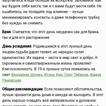
запутаетесь и ещё больше их испортите. Запомните: как
вы будете себя вести, так и с вами будут вести себя. Не
ошибитесь, не попадите под влияние – лучше
минимизировать контакты и даже телефонную трубку
без нужды не снимать.
Брак
: Считается, что этот день неудачен как для брака,
так и для его расторжения.
День рождения
: Родившимся в этот лунный день
людям судьба дарит талант, но нередко сулит
одиночество. Их задача – нести в мир свет и добро. К
скромным и самоотверженным жизнь проявляет
благосклонность. В 19-е лунные сутки появились на
свет
Фредерик Шопен
,
Игорь Кио
,
Олег Табаков
,
Фаина
Раневская
.
Общие рекомендации
: Если позволяют обстоятельства,
лучше провести день дома и никуда не выходить. В этот
день хорошо очищать всё материальное и духовное: