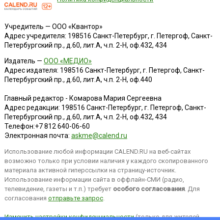
Учредитель — ООО «Квантор»
Адрес учредителя: 198516 Санкт-Петербург, г. Петергоф, Санкт-
Петербургский пр., д.60, лит.А, ч.п. 2-Н, оф.432, 434
Издатель —
ООО «МЕДИО»
Адрес издателя: 198516 Санкт-Петербург, г. Петергоф, Санкт-
Петербургский пр., д.60, лит.А, ч.п. 2-Н, оф.440
Главный редактор - Комарова Мария Сергеевна
Адрес редакции:
198516
Санкт-Петербург, г. Петергоф
,
Санкт-
Петербургский пр., д.60, лит.А, ч.п. 2-Н, оф.432, 434
Телефон:
+7 812 640-06-60
Электронная почта:
askme@calend.ru
Использование любой информации CALEND.RU на веб-сайтах
возможно только при условии наличия у каждого скопированного
материала активной гиперссылки на страницу-источник.
Использование информации сайта в оффлайн-СМИ (радио,
телевидение, газеты и т.п.) требует
особого согласования
. Для
согласования
отправьте запрос
.
Изменить настройки конфиденциальности
(только для жителей