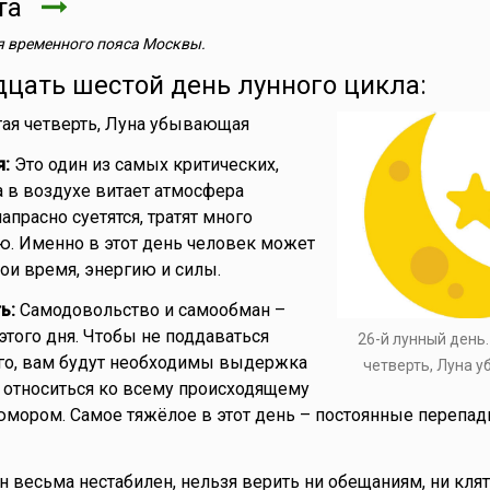
ста
 временного пояса Москвы.
дцать шестой день лунного цикла:
ая четверть, Луна убывающая
я:
Это один из самых критических,
а в воздухе витает атмосфера
прасно суетятся, тратят много
ю. Именно в этот день человек может
ои время, энергию и силы.
ь:
Самодовольство и самообман –
этого дня. Чтобы не поддаваться
26-й лунный день
го, вам будут необходимы выдержка
четверть, Луна 
е относиться ко всему происходящему
юмором. Самое тяжёлое в этот день – постоянные перепа
весьма нестабилен, нельзя верить ни обещаниям, ни клят