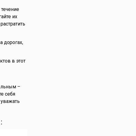
 течение
айте их
 растратить
а дорогах,
тов в этот
ольным –
те себя
 уважать
: