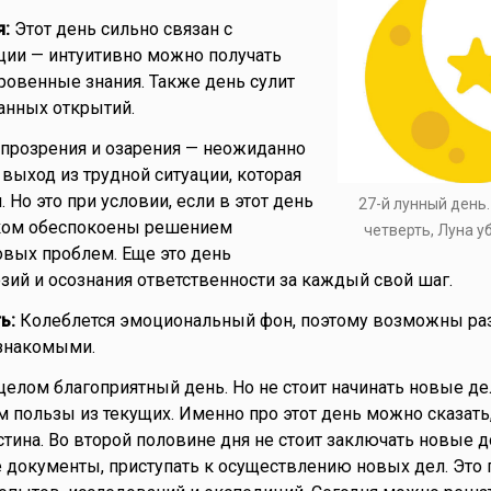
я:
Этот день сильно связан с
ции — интуитивно можно получать
овенные знания. Также день сулит
нных открытий.
прозрения и озарения — неожиданно
выход из трудной ситуации, которая
. Но это при условии, если в этот день
27-й лунный день
ком обеспокоены решением
четверть, Луна 
вых проблем. Еще это день
зий и осознания ответственности за каждый свой шаг.
ь:
Колеблется эмоциональный фон, поэтому возможны ра
знакомыми.
целом благоприятный день. Но не стоит начинать новые де
 пользы из текущих. Именно про этот день можно сказать,
стина. Во второй половине дня не стоит заключать новые 
документы, приступать к осуществлению новых дел. Это 