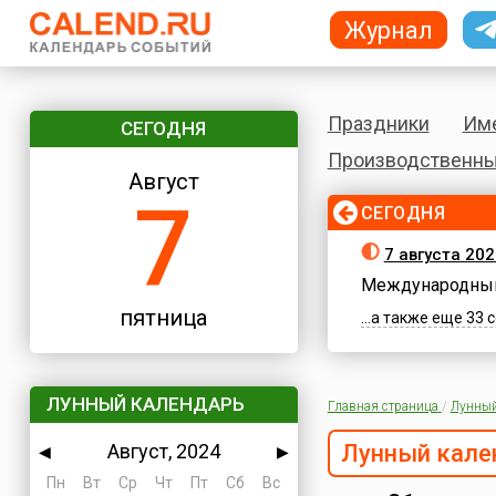
Журнал
Праздники
Им
СЕГОДНЯ
Производственны
Август
7
СЕГОДНЯ
7 августа 202
Международный
пятница
...а также еще 33
ЛУННЫЙ КАЛЕНДАРЬ
Главная страница
/
Лунный
Август, 2024
Лунный кале
◀
▶
Пн
Вт
Ср
Чт
Пт
Сб
Вс