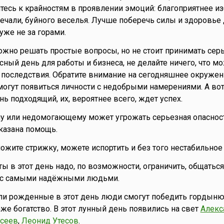
йтесь к крайностям в проявлении эмоций: благоприятнее и
печали, буйного веселья. Лучше поберечь силы и здоровье
уже не за горами.
жно решать простые вопросы, но не стоит принимать сер
сный день для работы и бизнеса, не делайте ничего, что м
последствия. Обратите внимание на сегодняшнее окружен
огут появиться личности с недобрыми намерениями. А вот
ь подходящий, их, вероятнее всего, ждет успех.
 или недомогающему может угрожать серьезная опасност
казана помощь.
ожите стрижку, можете испортить и без того нестабильное
ы в этот день надо, по возможности, ограничить, общатьс
 с самыми надёжными людьми.
ли рожденные в этот день люди смогут победить гордыню
же богатство. В этот лунный день появились на свет
Алекс
сеев
,
Леонид Утесов
.