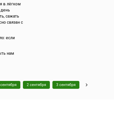
я в лёгком
 день
ь, сажать
сно связан с
о: если
ыть нам
 сентября
2 сентября
3 сентября