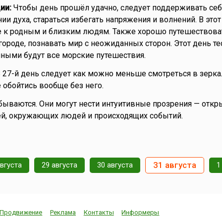
ии:
Чтобы день прошёл удачно, следует поддерживать себ
ии духа, стараться избегать напряжения и волнений. В этот
 к родным и близким людям. Также хорошо путешествоват
городе, познавать мир с неожиданных сторон. Этот день те
чными будут все морские путешествия.
 27-й день следует как можно меньше смотреться в зеркал
 обойтись вообще без него.
бываются. Они могут нести интуитивные прозрения — откр
ей, окружающих людей и происходящих событий.
31 августа
августа
29 августа
30 августа
1
Продвижение
Реклама
Контакты
Информеры