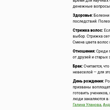
время для научных 
денежные вопросы, 
Здоровье:
Болезни 
последствий. Поле
Стрижка волос:
Есл
выбор. Стрижка сег
Смена цвета волос 
Отношения:
Среди п
от друзей и старых
Брак:
Считается, чт
невеселой — для это
День рождения:
Рож
призваны воплощат
готовить учеников,
люди закаляются в 
Галина Уланова
,
Анд