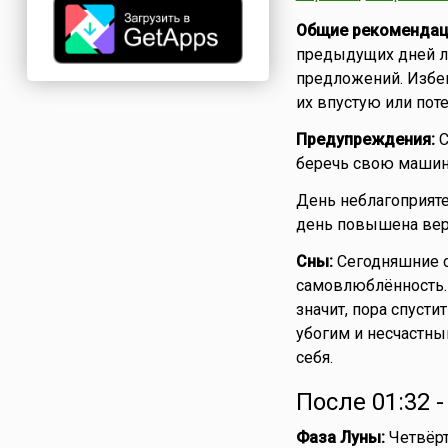
Общие рекомендац
предыдущих дней лу
предложений. Избег
их впустую или поте
Предупреждения:
С
беречь свою машину
День неблагоприят
день повышена веро
Сны:
Сегодняшние с
самовлюблённость.
значит, пора спусти
убогим и несчастны
себя.
После 01:32 
Фаза Луны:
Четвёрт