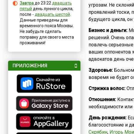
Завтра
до 23:22
двадцать
угрозам. Не склоня
пятый
день лунного цикла,
проявлений тоски, 
после -
двадцать шестой
.
будущего цикла, он 
Данные приведены для
временного пояса Москвы.
Бизнес и деньги:
Мо
Не забудьте сделать
поправку для своего места
решений. Очень опа
проживания!
повлечь серьезные 
ваших оппонентов м
адвокатов день очен
ПРИЛОЖЕНИЯ
Здоровье:
Больному
вовремя не будет о
Стрижка волос:
Отл
Отношения:
Контакт
необходимости или
День рождения:
Ес
благосостояние и да
Скрябин
,
Игорь Мои