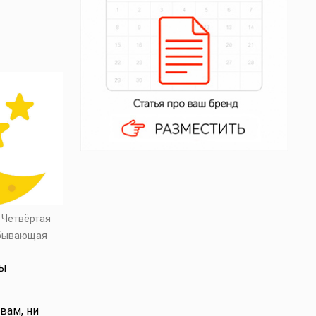
. Четвёртая
убывающая
ды
вам, ни