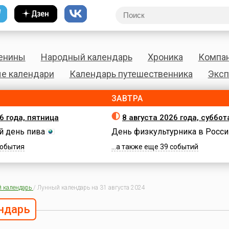
енины
Народный календарь
Хроника
Компа
е календари
Календарь путешественника
Эксп
ЗАВТРА
6 года, пятница
8 августа 2026 года, суббот
 день пива
День физкультурника в Росси
 события
...а также еще 39 событий
 календарь
/
Лунный календарь на 31 августа 2024
ндарь