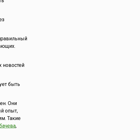
ть
ез
 правильный
ающих.
х новостей
ует быть
ен. Они
й опыт,
им. Такие
бачева
,