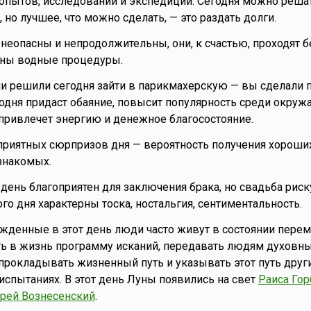
опытов, исследований и экспедиций. Сегодня можно реша
но лучшее, что можно сделать, — это раздать долги.
неопасны и непродолжительны, они, к счастью, проходят б
зны водные процедуры.
и решили сегодня зайти в парикмахерскую — вы сделали
одня придаст обаяние, повысит популярность среди окруж
привлечет энергию и денежное благосостояние.
риятных сюрпризов дня — вероятность получения хороши
 знакомых.
о день благоприятен для заключения брака, но свадьба риск
го дня характерны тоска, ностальгия, сентиментальность.
денные в этот день люди часто живут в состоянии перем
ь в жизнь программу исканий, передавать людям духовны
 прокладывать жизненный путь и указывать этот путь друг
испытаниях. В этот день Луны появились на свет
Раиса Гор
рей Вознесенский
.