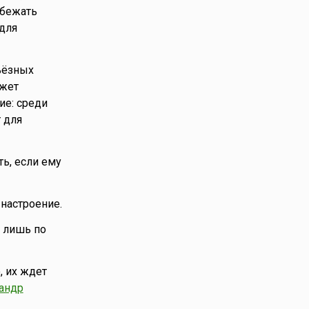
збежать
 для
ьёзных
ожет
ие: среди
 для
ь, если ему
 настроение.
я лишь по
, их ждет
андр