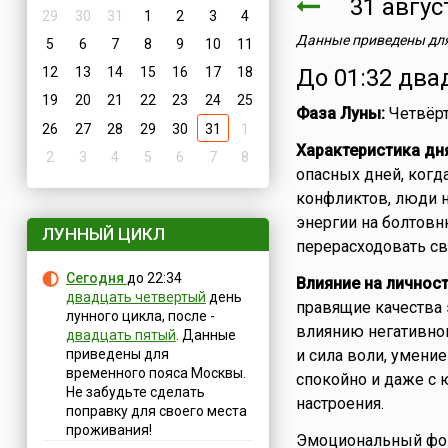
31 авгу
29
30
31
1
2
3
4
Данные приведены для
5
6
7
8
9
10
11
12
13
14
15
16
17
18
До 01:32 два
19
20
21
22
23
24
25
Фаза Луны:
Четвёрт
26
27
28
29
30
31
1
Характеристика дн
2
3
4
5
6
7
8
опасных дней, когд
конфликтов, люди на
энергии на болтовн
ЛУННЫЙ ЦИКЛ
перерасходовать св
Сегодня
до 22:34
Влияние на личност
двадцать четвертый
день
правящие качества 
лунного цикла, после -
влиянию негативно
двадцать пятый
. Данные
приведены для
и сила воли, умени
временного пояса Москвы.
спокойно и даже с 
Не забудьте сделать
настроения.
поправку для своего места
проживания!
Эмоциональный фон 