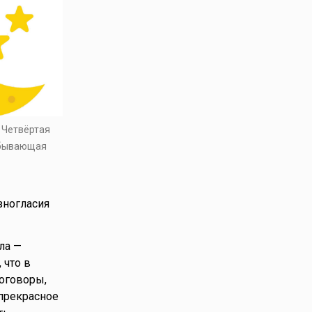
. Четвёртая
убывающая
зногласия
ла —
 что в
договоры,
прекрасное