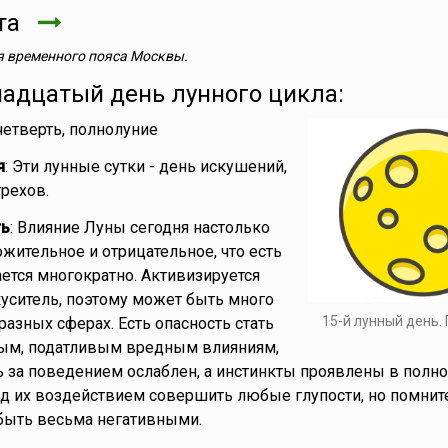
ста
 временного пояса Москвы.
надцатый день лунного цикла:
 четверть, полнолуние
я
: Эти лунные сутки - день искушений,
грехов.
ть
: Влияние Луны сегодня настолько
ожительное и отрицательное, что есть
ается многократно. Активизируется
уситель, поэтому может быть много
15-й лунный день.
разных сферах. Есть опасность стать
ым, податливым вредным влияниям,
ь за поведением ослаблен, а инстинкты проявлены в полно
од их воздействием совершить любые глупости, но помните
быть весьма негативными.