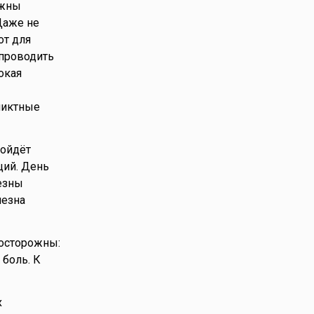
ожны
Даже не
от для
 проводить
окая
ликтные
ройдёт
ций. День
лезны
лезна
 осторожны:
боль. К
х