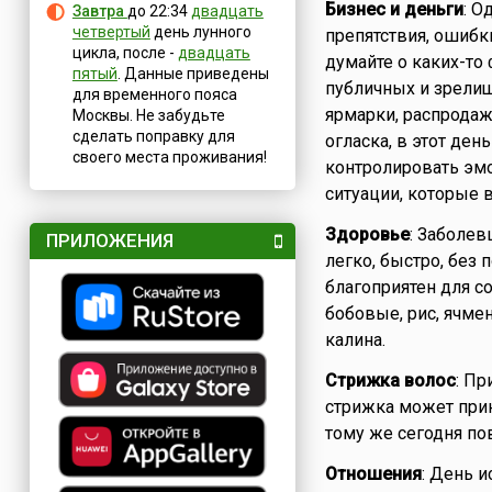
Бизнес и деньги
: О
Завтра
до 22:34
двадцать
четвертый
день лунного
препятствия, ошибк
цикла, после -
двадцать
думайте о каких-то
пятый
. Данные приведены
публичных и зрелищ
для временного пояса
ярмарки, распродажи
Москвы. Не забудьте
сделать поправку для
огласка, в этот ден
своего места проживания!
контролировать эмо
ситуации, которые 
Здоровье
: Заболев
ПРИЛОЖЕНИЯ
легко, быстро, без
благоприятен для с
бобовые, рис, ячме
калина.
Стрижка волос
: Пр
стрижка может прин
тому же сегодня п
Отношения
: День 