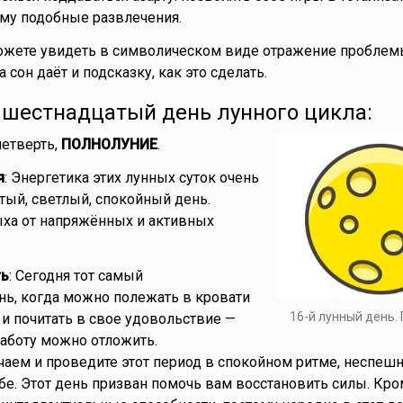
тому подобные развлечения.
Можете увидеть в символическом виде отражение проблем
 сон даёт и подсказку, как это сделать.
- шестнадцатый день лунного цикла:
 четверть,
ПОЛНОЛУНИЕ
.
я
: Энергетика этих лунных суток очень
стый, светлый, спокойный день.
ха от напряжённых и активных
ть
: Сегодня тот самый
ь, когда можно полежать в кровати
16-й лунный день.
 и почитать в свое удовольствие —
работу можно отложить.
чаем и проведите этот период в спокойном ритме, неспеш
е. Этот день призван помочь вам восстановить силы. Кром