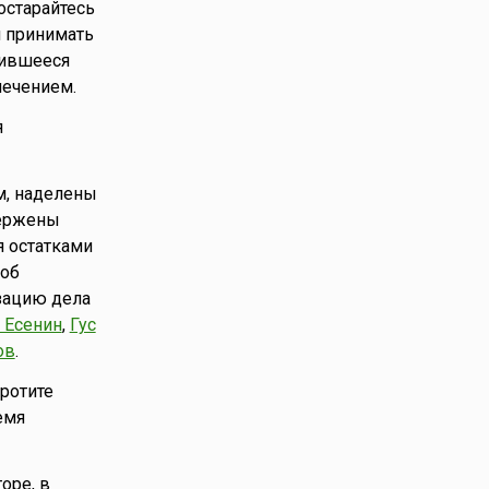
остарайтесь
я принимать
явившееся
лечением.
я
м, наделены
вержены
я остатками
соб
изацию дела
 Есенин
,
Гус
ов
.
кротите
емя
оре, в