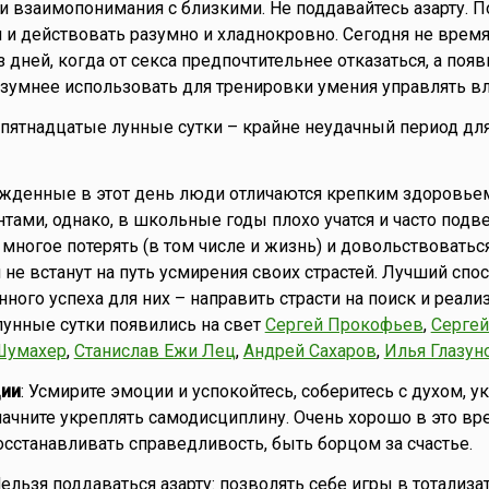
и взаимопонимания с близкими. Не поддавайтесь азарту. П
и действовать разумно и хладнокровно. Сегодня не врем
з дней, когда от секса предпочтительнее отказаться, а по
зумнее использовать для тренировки умения управлять в
то пятнадцатые лунные сутки – крайне неудачный период дл
ожденные в этот день люди отличаются крепким здоровье
нтами, однако, в школьные годы плохо учатся и часто под
 многое потерять (в том числе и жизнь) и довольствоватьс
 не встанут на путь усмирения своих страстей. Лучший спо
ного успеха для них – направить страсти на поиск и реал
 лунные сутки появились на свет
Сергей Прокофьев
,
Сергей
Шумахер
,
Станислав Ежи Лец
,
Андрей Сахаров
,
Илья Глазун
ии
: Усмирите эмоции и успокойтесь, соберитесь с духом, у
 начните укреплять самодисциплину. Очень хорошо в это вр
осстанавливать справедливость, быть борцом за счастье.
Нельзя поддаваться азарту: позволять себе игры в тотализат