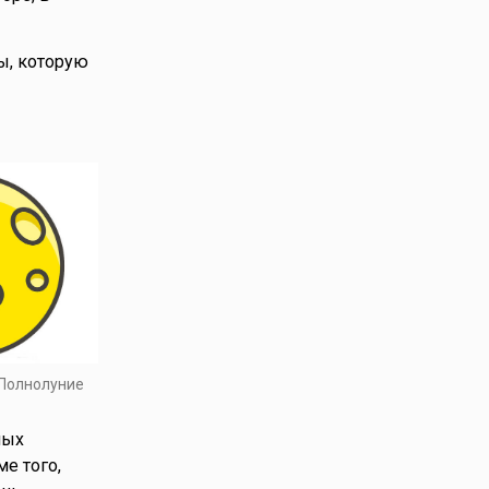
ы, которую
 Полнолуние
ных
е того,