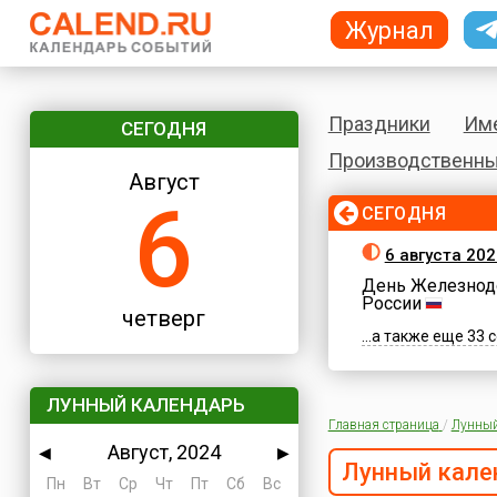
Журнал
Праздники
Им
СЕГОДНЯ
Производственны
Август
6
СЕГОДНЯ
6 августа 202
День Железнод
России
четверг
...а также еще 33
ЛУННЫЙ КАЛЕНДАРЬ
Главная страница
/
Лунный
Август, 2024
◀
▶
Лунный кале
Пн
Вт
Ср
Чт
Пт
Сб
Вс