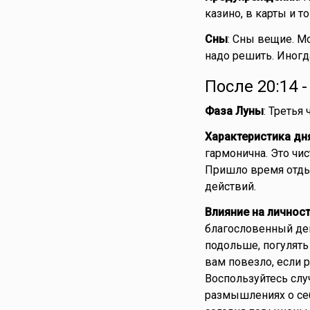
казино, в карты и 
Сны
: Сны вещие. 
надо решить. Иногда
После 20:14 
Фаза Луны
: Третья
Характеристика дн
гармонична. Это чи
Пришло время отды
действий.
Влияние на личнос
благословенный ден
подольше, погулять
вам повезло, если 
Воспользуйтесь слу
размышлениях о себ