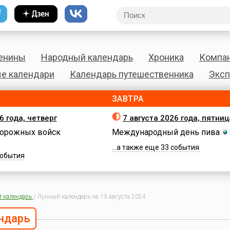
енины
Народный календарь
Хроника
Компа
е календари
Календарь путешественника
Эксп
ЗАВТРА
6 года, четверг
7 августа 2026 года, пятниц
орожных войск
Международный день пива
...а также еще 33 события
 события
 календарь
/
Лунный календарь на 19 августа 2024
ндарь