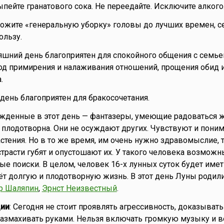
ыпейте гранатового сока. Не переедайте. Исключите алкого
ложите «генеральную уборку» головы до лучших времен, с
ользу.
няшний день благоприятен для спокойного общения с семье
од примирения и налаживания отношений, прощения обид 
.
о день благоприятен для бракосочетания.
ожденные в этот день — фантазеры, умеющие радоваться ж
, плодотворна. Они не осуждают других. Чувствуют и пони
стения. Но в то же время, им очень нужно здравомыслие, т
страсти губят и опустошают их. У такого человека возможн
е поиски. В целом, человек 16-х лунных суток будет име
т долгую и плодотворную жизнь. В этот день Луны родил
р Шаляпин
,
Эрнст Неизвестный
.
ии
: Сегодня не стоит проявлять агрессивность, доказыват
 размахивать руками. Нельзя включать громкую музыку и в