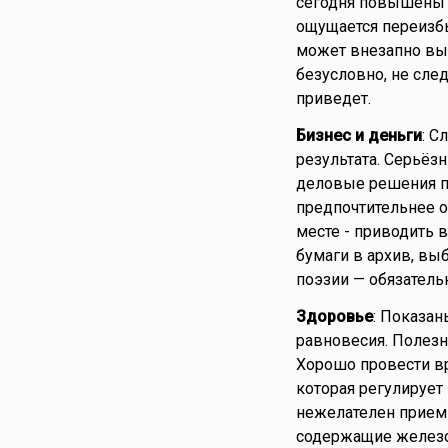
сегодня повышены и
ощущается переизбы
может внезапно вып
безусловно, не сле
приведет.
Бизнес и деньги
: С
результата. Серьёз
деловые решения п
предпочтительнее о
месте - приводить в
бумаги в архив, вы
поэзии — обязатель
Здоровье
: Показа
равновесия. Полез
Хорошо провести вр
которая регулирует
нежелателен прием 
содержащие железо