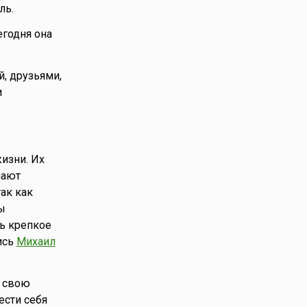
ль.
егодня она
й, друзьями,
и
изни. Их
мают
ак как
ы
ть крепкое
ись
Михаил
ь свою
ести себя