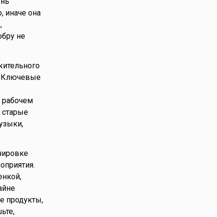
ень
, иначе она
,
обру не
ожительного
ь. Ключевые
а рабочем
ь старые
узыки,
нировке
оприятия.
енкой,
айне
е продукты,
ьте,