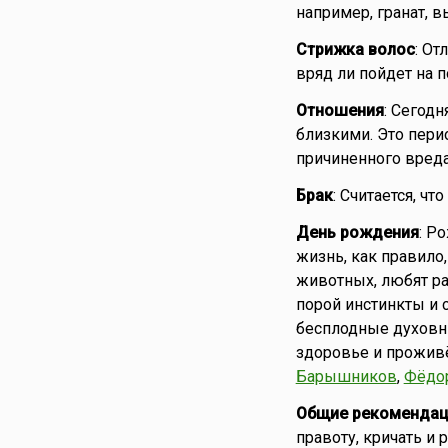
например, гранат, в
Стрижка волос
: От
вряд ли пойдет на п
Отношения
: Сегод
близкими. Это пери
причиненного вреда
Брак
: Считается, чт
День рождения
: Р
жизнь, как правило
животных, любят ра
порой инстинкты и 
бесплодные духовны
здоровье и проживё
Барышников
,
Фёдо
Общие рекомендац
правоту, кричать и