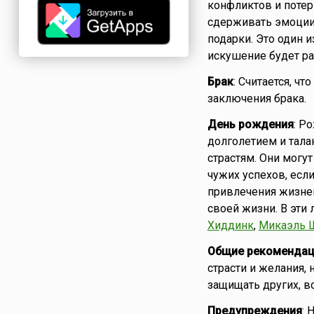
конфликтов и потер
сдерживать эмоции 
подарки. Это один и
искушение будет ра
Брак
: Считается, ч
заключения брака.
День рождения
: Р
долголетием и тала
страстям. Они могут
чужих успехов, если
привлечения жизнен
своей жизни. В эти
Хиддинк
,
Микаэль 
Общие рекомендац
страсти и желания,
защищать других, в
Предупреждения
: 