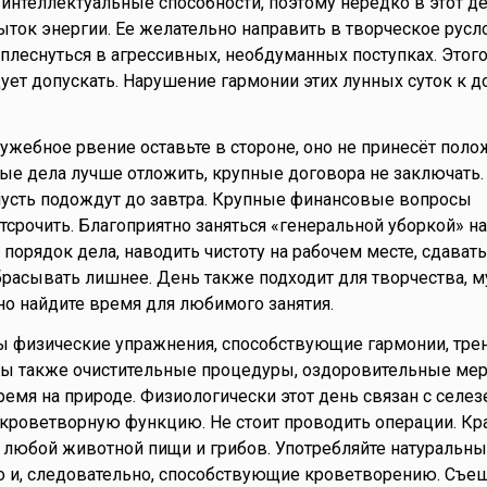
нтеллектуальные способности, поэтому нередко в этот д
ток энергии. Ее желательно направить в творческое русло
леснуться в агрессивных, необдуманных поступках. Этого
дует допускать. Нарушение гармонии этих лунных суток к д
лужебное рвение оставьте в стороне, оно не принесёт пол
ные дела лучше отложить, крупные договора не заключат
усть подождут до завтра. Крупные финансовые вопросы
тсрочить. Благоприятно заняться «генеральной уборкой» н
 порядок дела, наводить чистоту на рабочем месте, сдават
брасывать лишнее. День также подходит для творчества, м
но найдите время для любимого занятия.
ны физические упражнения, способствующие гармонии, тре
ны также очистительные процедуры, оздоровительные мер
емя на природе. Физиологически этот день связан с селез
 кроветворную функцию. Не стоит проводить операции. Кр
любой животной пищи и грибов. Употребляйте натуральны
 и, следовательно, способствующие кроветворению. Съеш