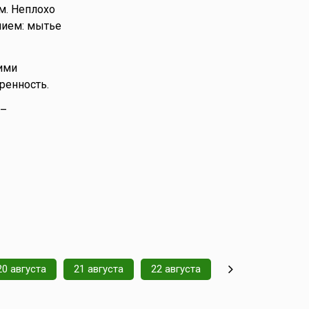
м. Неплохо
нием: мытье
ими
ренность.
 –
20 августа
21 августа
22 августа