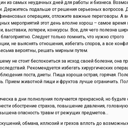
дин из самых неудачных дней для работы и бизнеса. Возм
и. Держитесь подальше от решения серьезных вопросов. 
 финансовых операциях, отложите важные переговоры. А в
ных мероприятий этот день вполне хорош – самое время
, выставки, лотереи, конкурсы. Все, для чего полезна шир
ь благоприятно. Следует только помнить, что нужно строго
ции, не выяснять отношения, избегать споров, а все конф
весьма вероятны, решать мирным путем.
шему не стоит беспокоиться за исход своей болезни, она п
 последствий. Рекомендуется избегать хирургических опера
облюдения поста, диеты. Пища хороша острая, горячая. По
нь. Прием животной пищи и фруктов лучше ограничить. По
ическа в дни полнолуния получается прекрасной, но будьте
ести обострение страхов, повышение давления, головную 
овышена опасность травм от режущих предметов…
искушений, обмана, иллюзий и грехов вплоть до возможны