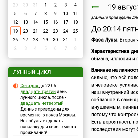
29
30
31
1
2
3
4
19 авгу
5
6
7
8
9
10
11
Данные приведены для
12
13
14
15
16
17
18
До 20:14 пят
19
20
21
22
23
24
25
Фаза Луны
: Вторая
26
27
28
29
30
31
1
2
3
4
5
6
7
8
Характеристика дн
обмана, иллюзий и 
Влияние на личнос
ЛУННЫЙ ЦИКЛ
сильно, что всё пол
в человеке, усилив
Сегодня
до 22:06
двадцать третий
день
наш внутренний иск
лунного цикла, после -
соблазнов в самых 
двадцать четвертый
.
внушаемым, ленив
Данные приведены для
потому что контрол
временного пояса Москвы.
Не забудьте сделать
Есть вероятность п
поправку для своего места
последствия могут 
проживания!