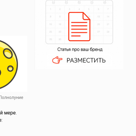
 Полнолуние
й мере.
: