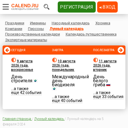
РЕГИСТРАЦИЯ
ВХОД
Праздники
Именины
Народный календарь
Хроника
Компании
Персоны
Лунный календарь
Производственные календари
Календарь путешественника
Экспертные материалы
СЕГОДНЯ
ЗАВТРА
ПОСЛЕЗАВТРА
9 августа
10 августа
11 августа
2026 года,
2026 года,
2026 года,
воскресенье
понедельник
вторник
День
Международный
День
строителя
день
белого
биодизеля
гриба
...а также
еще 42 события
...а также
...а также
еще 33 события
еще 40 событий
Главная страница
/
Лунный календарь
/
Лунный календарь на 5
февраля 2024