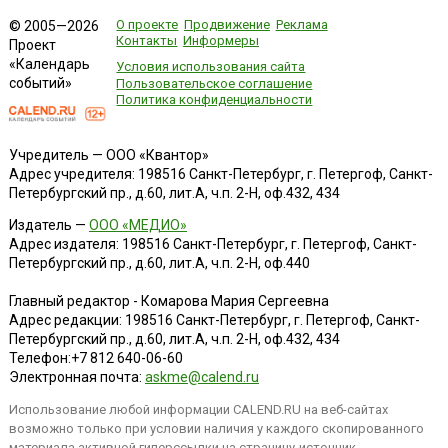
О проекте
Продвижение
Реклама
© 2005—2026
Контакты
Информеры
Проект
«Календарь
Условия использования сайта
событий»
Пользовательское соглашение
Политика конфиденциальности
Учредитель — ООО «Квантор»
Адрес учредителя: 198516 Санкт-Петербург, г. Петергоф, Санкт-
Петербургский пр., д.60, лит.А, ч.п. 2-Н, оф.432, 434
Издатель —
ООО «МЕДИО»
Адрес издателя: 198516 Санкт-Петербург, г. Петергоф, Санкт-
Петербургский пр., д.60, лит.А, ч.п. 2-Н, оф.440
Главный редактор - Комарова Мария Сергеевна
Адрес редакции:
198516
Санкт-Петербург, г. Петергоф
,
Санкт-
Петербургский пр., д.60, лит.А, ч.п. 2-Н, оф.432, 434
Телефон:
+7 812 640-06-60
Электронная почта:
askme@calend.ru
Использование любой информации CALEND.RU на веб-сайтах
возможно только при условии наличия у каждого скопированного
материала активной гиперссылки на страницу-источник.