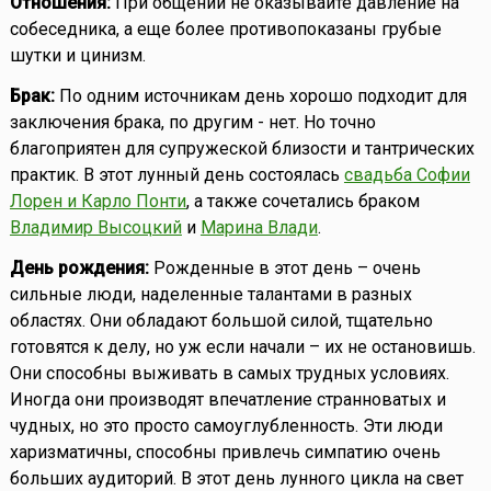
Отношения:
При общении не оказывайте давление на
собеседника, а еще более противопоказаны грубые
шутки и цинизм.
Брак:
По одним источникам день хорошо подходит для
заключения брака, по другим - нет. Но точно
благоприятен для супружеской близости и тантрических
практик. В этот лунный день состоялась
свадьба Софии
Лорен и Карло Понти
, а также сочетались браком
Владимир Высоцкий
и
Марина Влади
.
День рождения:
Рожденные в этот день – очень
сильные люди, наделенные талантами в разных
областях. Они обладают большой силой, тщательно
готовятся к делу, но уж если начали – их не остановишь.
Они способны выживать в самых трудных условиях.
Иногда они производят впечатление странноватых и
чудных, но это просто самоуглубленность. Эти люди
харизматичны, способны привлечь симпатию очень
больших аудиторий. В этот день лунного цикла на свет