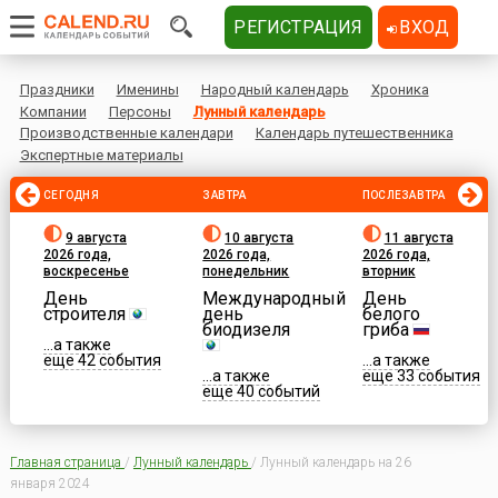
РЕГИСТРАЦИЯ
ВХОД
Праздники
Именины
Народный календарь
Хроника
Компании
Персоны
Лунный календарь
Производственные календари
Календарь путешественника
Экспертные материалы
СЕГОДНЯ
ЗАВТРА
ПОСЛЕЗАВТРА
9 августа
10 августа
11 августа
2026 года,
2026 года,
2026 года,
воскресенье
понедельник
вторник
День
Международный
День
строителя
день
белого
биодизеля
гриба
...а также
еще 42 события
...а также
...а также
еще 33 события
еще 40 событий
Главная страница
/
Лунный календарь
/
Лунный календарь на 26
января 2024