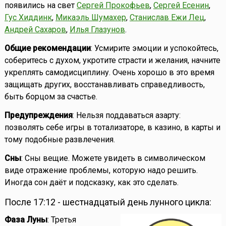
появились на свет
Сергей Прокофьев
,
Сергей Есенин
,
Гус Хиддинк
,
Микаэль Шумахер
,
Станислав Ежи Лец
,
Андрей Сахаров
,
Илья Глазунов
.
Общие рекомендации
: Усмирите эмоции и успокойтесь,
соберитесь с духом, укротите страсти и желания, начните
укреплять самодисциплину. Очень хорошо в это время
защищать других, восстанавливать справедливость,
быть борцом за счастье.
Предупреждения
: Нельзя поддаваться азарту:
позволять себе игры в тотализаторе, в казино, в карты и
тому подобные развлечения.
Сны
: Сны вещие. Можете увидеть в символическом
виде отражение проблемы, которую надо решить.
Иногда сон даёт и подсказку, как это сделать.
После 17:12 - шестнадцатый день лунного цикла:
Фаза Луны
: Третья