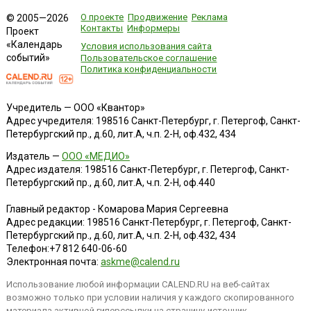
О проекте
Продвижение
Реклама
© 2005—2026
Контакты
Информеры
Проект
«Календарь
Условия использования сайта
событий»
Пользовательское соглашение
Политика конфиденциальности
Учредитель — ООО «Квантор»
Адрес учредителя: 198516 Санкт-Петербург, г. Петергоф, Санкт-
Петербургский пр., д.60, лит.А, ч.п. 2-Н, оф.432, 434
Издатель —
ООО «МЕДИО»
Адрес издателя: 198516 Санкт-Петербург, г. Петергоф, Санкт-
Петербургский пр., д.60, лит.А, ч.п. 2-Н, оф.440
Главный редактор - Комарова Мария Сергеевна
Адрес редакции:
198516
Санкт-Петербург, г. Петергоф
,
Санкт-
Петербургский пр., д.60, лит.А, ч.п. 2-Н, оф.432, 434
Телефон:
+7 812 640-06-60
Электронная почта:
askme@calend.ru
Использование любой информации CALEND.RU на веб-сайтах
возможно только при условии наличия у каждого скопированного
материала активной гиперссылки на страницу-источник.