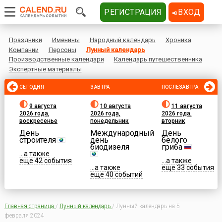
РЕГИСТРАЦИЯ
ВХОД
Праздники
Именины
Народный календарь
Хроника
Компании
Персоны
Лунный календарь
Производственные календари
Календарь путешественника
Экспертные материалы
СЕГОДНЯ
ЗАВТРА
ПОСЛЕЗАВТРА
9 августа
10 августа
11 августа
2026 года,
2026 года,
2026 года,
воскресенье
понедельник
вторник
День
Международный
День
строителя
день
белого
биодизеля
гриба
...а также
еще 42 события
...а также
...а также
еще 33 события
еще 40 событий
Главная страница
/
Лунный календарь
/
Лунный календарь на 5
февраля 2024