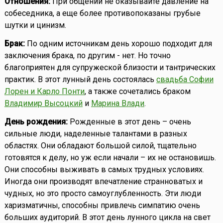
Отношения:
При общении не оказывайте давление на
собеседника, а еще более противопоказаны грубые
шутки и цинизм.
Брак:
По одним источникам день хорошо подходит для
заключения брака, по другим - нет. Но точно
благоприятен для супружеской близости и тантрических
практик. В этот лунный день состоялась
свадьба Софии
Лорен и Карло Понти
, а также сочетались браком
Владимир Высоцкий
и
Марина Влади
.
День рождения:
Рожденные в этот день – очень
сильные люди, наделенные талантами в разных
областях. Они обладают большой силой, тщательно
готовятся к делу, но уж если начали – их не остановишь.
Они способны выживать в самых трудных условиях.
Иногда они производят впечатление странноватых и
чудных, но это просто самоуглубленность. Эти люди
харизматичны, способны привлечь симпатию очень
больших аудиторий. В этот день лунного цикла на свет