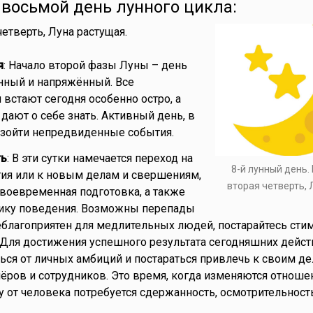
- восьмой день лунного цикла:
 четверть, Луна растущая.
я
: Начало второй фазы Луны – день
нный и напряжённый. Все
встают сегодня особенно остро, а
ают о себе знать. Активный день, в
изойти непредвиденные события.
ть
: В эти сутки намечается переход на
8-й лунный день.
ия или к новым делам и свершениям,
вторая четверть, 
своевременная подготовка, а также
тику поведения. Возможны перепады
еблагоприятен для медлительных людей, постарайтесь сти
. Для достижения успешного результата сегодняшних дейст
ься от личных амбиций и постараться привлечь к своим де
ёров и сотрудников. Это время, когда изменяются отноше
у от человека потребуется сдержанность, осмотрительност