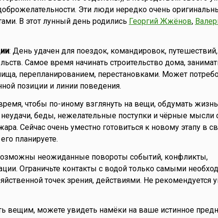
доброжелательности. Эти люди нередко очень оригинальн
ами. В этот лунный день родились
Георгий Жжёнов
,
Валер
ии
: День удачен для поездок, командировок, путешествий,
льств. Самое время начинать строительство дома, занимат
ища, перепланированием, перестановками. Может потреб
ной позиции и линии поведения.
ремя, чтобы по-иному взглянуть на вещи, обдумать жизнь
 неудачи, беды, нежелательные поступки и чёрные мысли с
жара. Сейчас очень уместно готовиться к новому этапу в с
его планируете.
 Возможны неожиданные повороты событий, конфликты,
ции. Ограничьте контакты с водой только самыми необхо
зяйственной точек зрения, действиями. Не рекомендуется 
ть вещим, можете увидеть намёки на ваше истинное предн