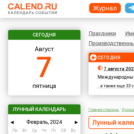
Журнал
Праздники
Им
СЕГОДНЯ
Производственны
Август
7
СЕГОДНЯ
7 августа 202
Международный
пятница
...а также еще 33
ЛУННЫЙ КАЛЕНДАРЬ
Главная страница
/
Лунный
Февраль, 2024
Лунный кале
◀
▶
Пн
Вт
Ср
Чт
Пт
Сб
Вс