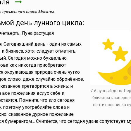
аля
 временного пояса Москвы.
ьмой день лунного цикла:
 четверть, Луна растущая
я
: Сегодняшний день - один из самых
и бизнеса, хотя, следует отметить,
ый. Сегодня можно буквально
лова как никогда приобретают
ся окружающая природа очень чутко
дое слово, даже случайно обронённое.
сказанное претворится в жизнь: и
7-й лунный день. Пе
а все пожелания вслух себе и
близится к заверше
вятся. Помните, что зло сегодня
почти половинка л
, поэтому употребляйте слова и
но: сказанное дурное пожелание
я бумерангом… Считается, что сегодня удача сопутствует 