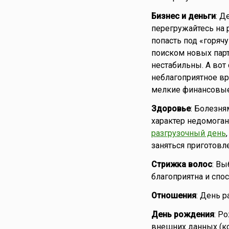
Бизнес и деньги
: Д
перегружайтесь на 
попасть под «горяч
поиском новых парт
нестабильны. А вот
неблагоприятное в
мелкие финансовые
Здоровье
: Болезн
характер недомоган
разгрузочный день
заняться приготовл
Стрижка волос
: Вы
благоприятна и спо
Отношения
: День р
День рождения
: Р
внешних данных (ко