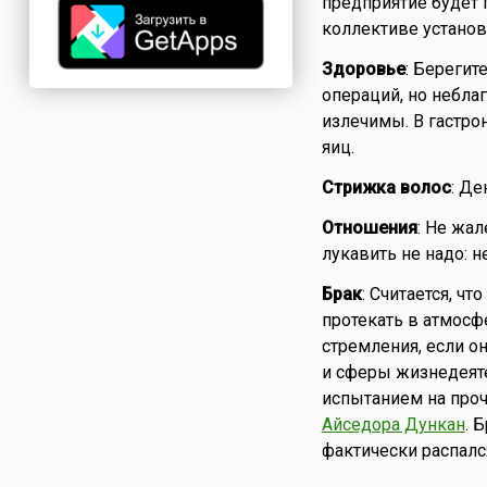
предприятие будет 
коллективе установ
Здоровье
: Берегит
операций, но неблаг
излечимы. В гастро
яиц.
Стрижка волос
: Де
Отношения
: Не жал
лукавить не надо: 
Брак
: Считается, ч
протекать в атмосф
стремления, если о
и сферы жизнедеяте
испытанием на проч
Айседора Дункан
. 
фактически распался