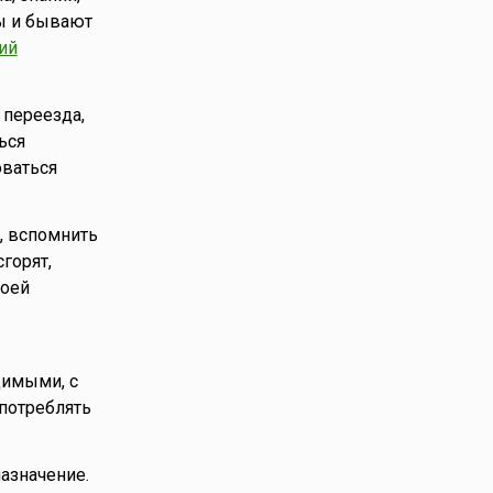
ы и бывают
ий
 переезда,
ься
оваться
, вспомнить
горят,
воей
димыми, с
употреблять
азначение.