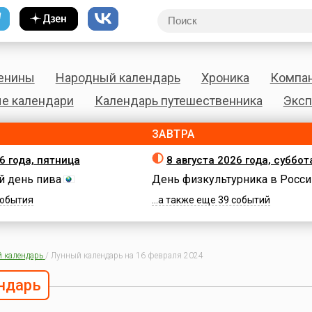
енины
Народный календарь
Хроника
Компа
е календари
Календарь путешественника
Эксп
ЗАВТРА
6 года, пятница
8 августа 2026 года, суббот
 день пива
День физкультурника в Росси
 события
...а также еще 39 событий
 календарь
/
Лунный календарь на 16 февраля 2024
ндарь