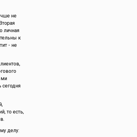
учше не
Вторая
о личная
ательны к
ит - не
клиентов,
огового
ыми
 сегодня
й,
, то есть,
в.
му делу: