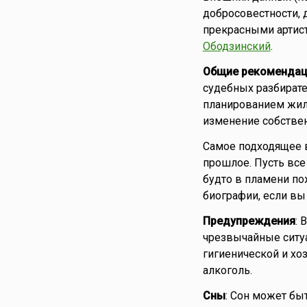
добросовестности, 
прекрасными артист
Ободзинский
.
Общие рекомендац
судебных разбирате
планированием жил
изменение собствен
Самое подходящее в
прошлое. Пусть все
будто в пламени по
биографии, если вы 
Предупреждения
:
чрезвычайные ситуа
гигиенической и хо
алкоголь.
Сны
: Сон может бы