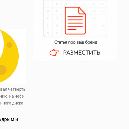
рвая четверть
нию, на небе
унного диска
мудрым и