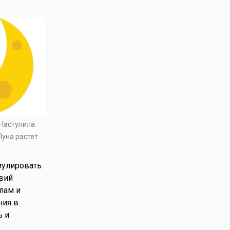
 Наступила
Луна растет
мулировать
вий
лам и
ния в
ь и