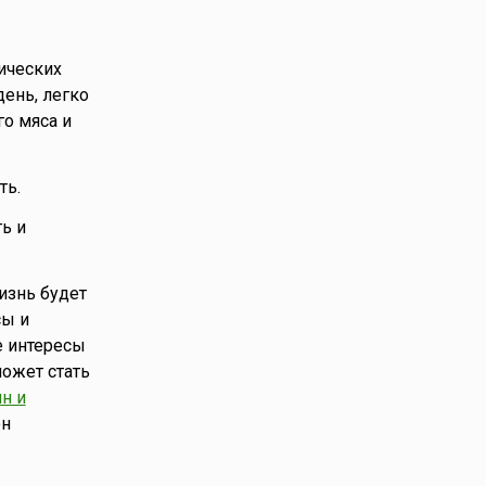
гических
день, легко
го мяса и
ть.
ть и
жизнь будет
сы и
е интересы
может стать
н и
он