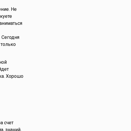
ние. Не
куете
заниматься
 Сегодня
 только
ной
йдет
ка. Хорошо
а счет
, знаний,