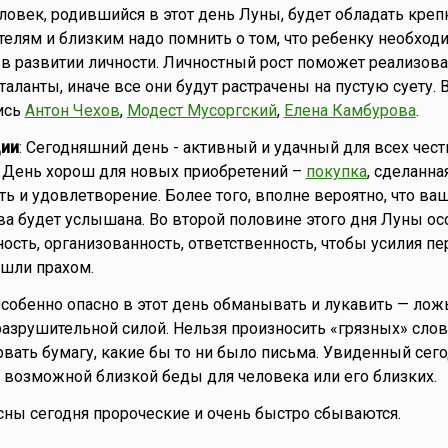
еловек, родившийся в этот день Луны, будет обладать кре
телям и близким надо помнить о том, что ребенку необход
в развитии личности. Личностный рост поможет реализова
аланты, иначе все они будут растрачены на пустую суету. 
ись
Антон Чехов
,
Модест Мусоргский
,
Елена Камбурова
.
ии
: Сегодняшний день - активный и удачный для всех чест
 День хорош для новых приобретений –
покупка
, сделанна
ть и удовлетворение. Более того, вполне вероятно, что ва
а будет услышана. Во второй половине этого дня Луны ос
ость, организованность, ответственность, чтобы усилия п
ошли прахом.
Особенно опасно в этот день обманывать и лукавить — лож
азрушительной силой. Нельзя произносить «грязных» слов.
рвать бумагу, какие бы то ни было письма. Увиденный сего
к возможной близкой беды для человека или его близких.
о сны сегодня пророческие и очень быстро сбываются.