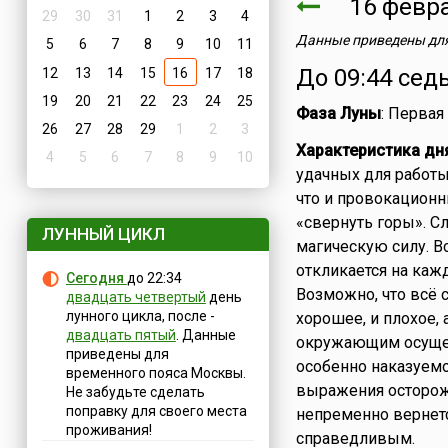
16 февр
29
30
31
1
2
3
4
Данные приведены для
5
6
7
8
9
10
11
До 09:44 сед
12
13
14
15
16
17
18
19
20
21
22
23
24
25
Фаза Луны
: Первая
26
27
28
29
1
2
3
Характеристика дн
4
5
6
7
8
9
10
удачных для работы 
что и провокационн
«свернуть горы». С
ЛУННЫЙ ЦИКЛ
магическую силу. В
откликается на каж
Сегодня
до 22:34
Возможно, что всё 
двадцать четвертый
день
лунного цикла, после -
хорошее, и плохое, 
двадцать пятый
. Данные
окружающим осущест
приведены для
особенно наказуемо
временного пояса Москвы.
выражения осторож
Не забудьте сделать
поправку для своего места
непременно вернетс
проживания!
справедливым.