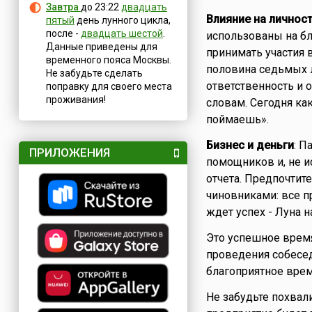
Завтра
до 23:22
двадцать
Влияние на личнос
пятый
день лунного цикла,
после -
двадцать шестой
.
использованы на бл
Данные приведены для
принимать участия в
временного пояса Москвы.
половина седьмых л
Не забудьте сделать
ответственность и 
поправку для своего места
проживания!
словам. Сегодня как
поймаешь».
Бизнес и деньги
: П
ПРИЛОЖЕНИЯ
помощников и, не и
отчета. Предпочти
чиновниками: все п
ждет успех - Луна н
Это успешное время
проведения собесед
благоприятное врем
Не забудьте похвал