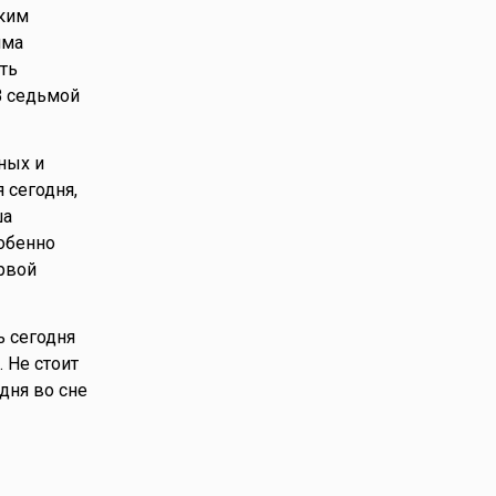
пким
има
ть
В седьмой
ных и
я сегодня,
ша
обенно
ервой
ь сегодня
 Не стоит
дня во сне