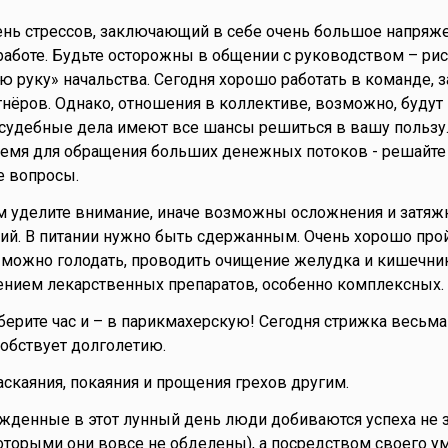
ень стрессов, заключающий в себе очень большое напряже
работе. Будьте осторожны в общении с руководством – рис
ую руку» начальства. Сегодня хорошо работать в команде, 
нёров. Однако, отношения в коллективе, возможно, будут
 судебные дела имеют все шансы решиться в вашу пользу.
ремя для обращения больших денежных потоков - решайте
 вопросы.
ям уделите внимание, иначе возможны осложнения и затяж
ий. В питании нужно быть сдержанным. Очень хорошо про
, можно голодать, проводить очищение желудка и кишечни
ением лекарственных препаратов, особенно комплексных.
берите час и – в парикмахерскую! Сегодня стрижка весьма
собствует долголетию.
аскаяния, покаяния и прощения грехов другим.
ожденные в этот лунный день люди добиваются успеха не з
торыми они вовсе не обделены), а посредством своего ума