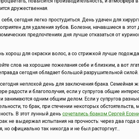
процветать, повысится производительность, и атмосфера в
ится дружественная.
е себя, сегодня легко простудиться. День удачен для хирур
оприятен для удаления зубов. Болезни, начавшиеся в этот 
номических предпочтениях дня лучше отказаться от курино
нь хорош для окраски волос, а со стрижкой лучше подожда
ейте слов на хорошие пожелания себе и близким, а вот лга
неправда сегодня обладает большой разрушительной силой.
то сегодня неплохой день для заключения брака. Семейная 
ере радости и благополучия, если у супругов общие интере
ни занимаются одним общим делом. Если у супругов разны
льности, то брак, при стечении некоторых обстоятельств, 
ность. В этот лунный день
сочетались браком Сергей Есени
Брак не выдержал испытания на прочность: через два года 
, но официально так никогда и не был расторгнут...