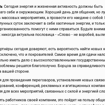
ть
: Сегодня энергия и жизненная активность должны быть
аго себе и окружающим. Хороший день для общения, но л
 массовых мероприятиях, а провести его наедине с собой. 
унных суток заключает в себе хаотичные энергии, и тольк
организованность помогут с ними справиться. Будьте вним
 никогда актуальна пословица - «Слово - не воробей, вылет
артнёры сегодня доверяют, есть вероятность найти новых 
сключено, что и покровителей. Самое время для сдачи нал
тельно иметь дело с высокопоставленными государственн
роблемы решатся благополучно. Борцов за справедливость
а вашей стороне.
 для проведения переговоров, установления новых связе
ований, конференций, рекламных и агитационных компаний
я для всех мероприятий, связанных с силой и энергией сло
ить работников своей компании, это пойдет на пользу обще