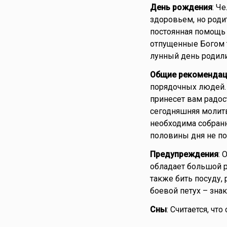
День рождения
: Ч
здоровьем, но роди
постоянная помощь 
отпущенные Богом т
лунный день родил
Общие рекомендац
порядочных людей.
принесет вам радос
сегодняшняя молитв
необходима собранн
половины дня не п
Предупреждения
: 
обладает большой р
также бить посуду, 
боевой петух – зна
Сны
: Считается, чт