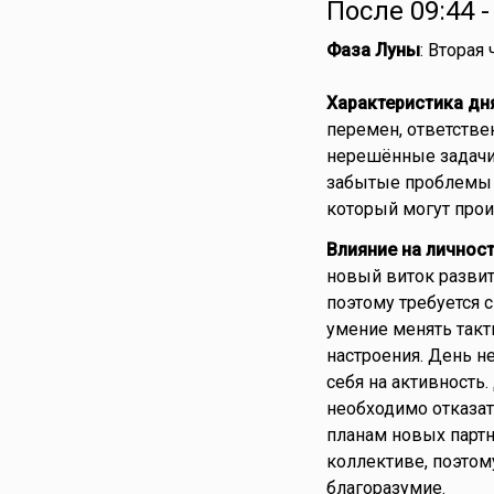
После 09:44 
Фаза Луны
: Вторая
Характеристика дн
перемен, ответстве
нерешённые задачи 
забытые проблемы д
который могут про
Влияние на личнос
новый виток развит
поэтому требуется 
умение менять так
настроения. День н
себя на активность
необходимо отказат
планам новых партн
коллективе, поэтом
благоразумие.