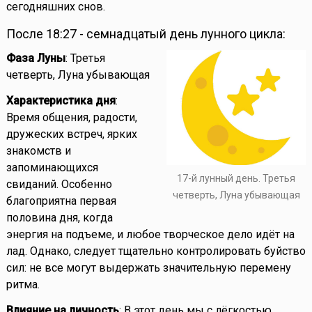
сегодняшних снов.
После 18:27 - семнадцатый день лунного цикла:
Фаза Луны
: Третья
четверть, Луна убывающая
Характеристика дня
:
Время общения, радости,
дружеских встреч, ярких
знакомств и
запоминающихся
17-й лунный день. Третья
свиданий. Особенно
четверть, Луна убывающая
благоприятна первая
половина дня, когда
энергия на подъеме, и любое творческое дело идёт на
лад. Однако, следует тщательно контролировать буйство
сил: не все могут выдержать значительную перемену
ритма.
Влияние на личность
: В этот день мы с лёгкостью