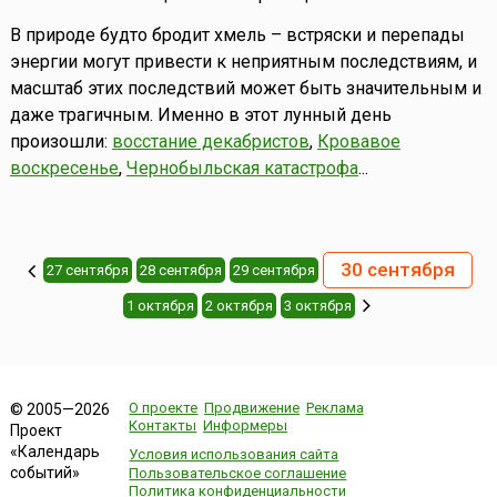
В природе будто бродит хмель – встряски и перепады
энергии могут привести к неприятным последствиям, и
масштаб этих последствий может быть значительным и
даже трагичным. Именно в этот лунный день
произошли:
восстание декабристов
,
Кровавое
воскресенье
,
Чернобыльская катастрофа
...
30 сентября
27 сентября
28 сентября
29 сентября
1 октября
2 октября
3 октября
О проекте
Продвижение
Реклама
© 2005—2026
Контакты
Информеры
Проект
«Календарь
Условия использования сайта
событий»
Пользовательское соглашение
Политика конфиденциальности