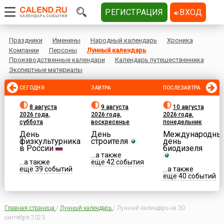
РЕГИСТРАЦИЯ
ВХОД
Праздники
Именины
Народный календарь
Хроника
Компании
Персоны
Лунный календарь
Производственные календари
Календарь путешественника
Экспертные материалы
СЕГОДНЯ
ЗАВТРА
ПОСЛЕЗАВТРА
8 августа
9 августа
10 августа
2026 года,
2026 года,
2026 года,
суббота
воскресенье
понедельник
День
День
Международны
физкультурника
строителя
день
в России
биодизеля
...а также
...а также
еще 42 события
еще 39 событий
...а также
еще 40 событий
Главная страница
/
Лунный календарь
/
Лунный календарь на 30
сентября 2023