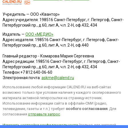
Учредитель — ООО «Квантор»
Адрес учредителя: 198516 Санкт-Петербург, г. Петергоф, Санкт-
Петербургский пр., д.60, лит.А, ч.п. 2-Н, оф.432, 434
Издатель —
ООО «МЕДИО»
Адрес издателя: 198516 Санкт-Петербург, г. Петергоф, Санкт-
Петербургский пр., д.60, лит.А, ч.п. 2-Н, оф.440
Главный редактор - Комарова Мария Сергеевна
Адрес редакции:
198516
Санкт-Петербург, г. Петергоф
,
Санкт-
Петербургский пр., д.60, лит.А, ч.п. 2-Н, оф.432, 434
Телефон:
+7 812 640-06-60
Электронная почта:
askme@calend.ru
Использование любой информации CALEND.RU на веб-сайтах
возможно только при условии наличия у каждого скопированного
материала активной гиперссылки на страницу-источник.
Использование информации сайта в оффлайн-СМИ (радио,
телевидение, газеты и т.п.) требует
особого согласования
. Для
согласования
отправьте запрос
.
Изменить настройки конфиденциальности
(только для жителей