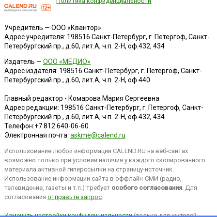
Политика конфиденциальности
Учредитель — ООО «Квантор»
Адрес учредителя: 198516 Санкт-Петербург, г. Петергоф, Санкт-
Петербургский пр., д.60, лит.А, ч.п. 2-Н, оф.432, 434
Издатель —
ООО «МЕДИО»
Адрес издателя: 198516 Санкт-Петербург, г. Петергоф, Санкт-
Петербургский пр., д.60, лит.А, ч.п. 2-Н, оф.440
Главный редактор - Комарова Мария Сергеевна
Адрес редакции:
198516
Санкт-Петербург, г. Петергоф
,
Санкт-
Петербургский пр., д.60, лит.А, ч.п. 2-Н, оф.432, 434
Телефон:
+7 812 640-06-60
Электронная почта:
askme@calend.ru
Использование любой информации CALEND.RU на веб-сайтах
возможно только при условии наличия у каждого скопированного
материала активной гиперссылки на страницу-источник.
Использование информации сайта в оффлайн-СМИ (радио,
телевидение, газеты и т.п.) требует
особого согласования
. Для
согласования
отправьте запрос
.
Изменить настройки конфиденциальности
(только для жителей