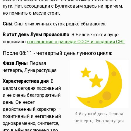
пути. Нет, ассоциации с Булгаковым здесь ни при чем,
но помнить о масле стоит.
Сны
: Сны этих лунных суток редко сбываются.
В этот день Луны произошло
: В Беловежской пуще
подписано
соглашение о распаде СССР и создании СНГ
После 08:11 - четвертый день лунного цикла:
Фаза Луны
: Первая
четверть, Луна растущая
Характеристика дня
: В
целом сегодня пассивный
и не очень благоприятный
день. Он несет
двойственный характер —
4-й лунный день. Первая
позитивный и негативный
четверть, Луна растущая
одновременно, считается,
что в нём заключено зло.