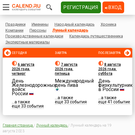
РЕГИСТРАЦИЯ
ВХОД
Праздники
Именины
Народный календарь
Хроника
Компании
Персоны
Лунный календарь
Производственные календари
Календарь путешественника
Экспертные материалы
СЕГОДНЯ
ЗАВТРА
ПОСЛЕЗАВТРА
6 августа
7 августа
8 августа
2026 года,
2026 года,
2026 года,
четверг
пятница
суббота
День
Международный
День
Железнодорожных
день пива
физкультурника
войск
в России
России
...а также
...а также
...а также
еще 33 события
еще 41 событие
еще 33 события
Главная страница
/
Лунный календарь
/
Лунный календарь на 19
августа 2023