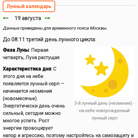
Лунный календарь
19 августа
Данные приведены для временного пояса Москвы.
До 08:11 третий день лунного цикла:
Фаза Луны
: Первая
четверть, Луна растущая.
Характеристика дня
: С
этого дня на небе
появляется лунный серп —
начинается неомения
(новомесячье).
3-й лунный день (неомения) -
Энергетически день очень
на небе новорожденный
сильный, сегодня можно
лунный серп
многое успеть. Рост
энергии провоцирует
напор и агрессию, поэтому настройтесь на самозащиту и