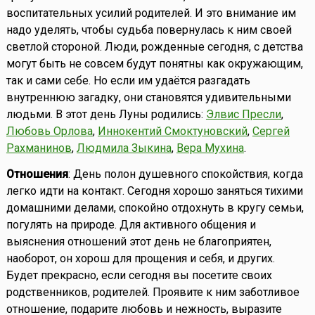
воспитательных усилий родителей. И это внимание им
надо уделять, чтобы судьба повернулась к ним своей
светлой стороной. Люди, рожденные сегодня, с детства
могут быть не совсем будут понятны как окружающим,
так и сами себе. Но если им удаётся разгадать
внутреннюю загадку, они становятся удивительными
людьми. В этот день Луны родились:
Элвис Пресли
,
Любовь Орлова
,
Иннокентий Смоктуновский
,
Сергей
Рахманинов
,
Людмила Зыкина
,
Вера Мухина
.
Отношения
: День полон душевного спокойствия, когда
легко идти на контакт. Сегодня хорошо заняться тихими
домашними делами, спокойно отдохнуть в кругу семьи,
погулять на природе. Для активного общения и
выяснения отношений этот день не благоприятен,
наоборот, он хорош для прощения и себя, и других.
Будет прекрасно, если сегодня вы посетите своих
родственников, родителей. Проявите к ним заботливое
отношение, подарите любовь и нежность, выразите